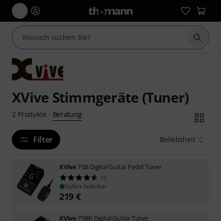
Suche 
XVive Stimmgeräte (Tuner)
Beratung
2
Produkte
·
Filter
Beliebtheit
XVive
P58 Digital Guitar Pedal Tuner
12
Sofort lieferbar
219
€
XVive
P58R Digital Guitar Tuner