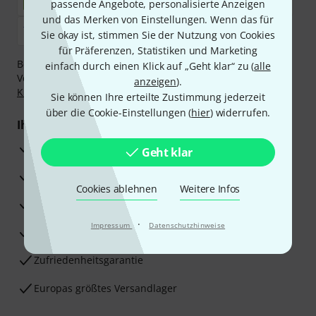
passende Angebote, personalisierte Anzeigen
und das Merken von Einstellungen. Wenn das für
Sie okay ist, stimmen Sie der Nutzung von Cookies
für Präferenzen, Statistiken und Marketing
Bezahlen Sie vertraulich und sicher per Nachnahme,
einfach durch einen Klick auf „Geht klar“ zu (
alle
Vorkasse, PayPal, Amazon Pay,
Klarna Sofort bezahlen
,
anzeigen
).
Klarna Ratenzahlung
oder Kreditkarte.
Sie können Ihre erteilte Zustimmung jederzeit
über die Cookie-Einstellungen (
hier
) widerrufen.
Ihre Vorteile
3 Jahre Thomann Garantie
Geht klar
30 Tage Money-Back-Garantie
Cookies ablehnen
Weitere Infos
Reparaturservice
·
Impressum
Datenschutzhinweise
Beratung durch Fachexperten
Zufriedenheitsgarantie
Europas größtes Versandlager