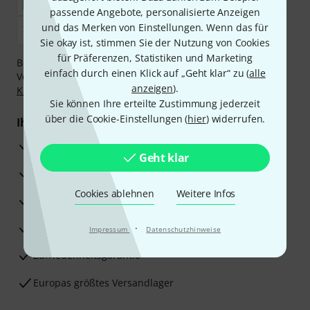
passende Angebote, personalisierte Anzeigen
und das Merken von Einstellungen. Wenn das für
Sie okay ist, stimmen Sie der Nutzung von Cookies
für Präferenzen, Statistiken und Marketing
Bezahlen Sie vertraulich und sicher per Nachnahme,
einfach durch einen Klick auf „Geht klar“ zu (
alle
Vorkasse, PayPal, Amazon Pay,
Klarna Sofort bezahlen
,
anzeigen
).
Klarna Ratenzahlung
oder Kreditkarte.
Sie können Ihre erteilte Zustimmung jederzeit
über die Cookie-Einstellungen (
hier
) widerrufen.
Ihre Vorteile
3 Jahre Thomann Garantie
Geht klar
30 Tage Money-Back-Garantie
Cookies ablehnen
Weitere Infos
Reparaturservice
Beratung durch Fachexperten
·
Impressum
Datenschutzhinweise
Zufriedenheitsgarantie
Europas größtes Versandlager