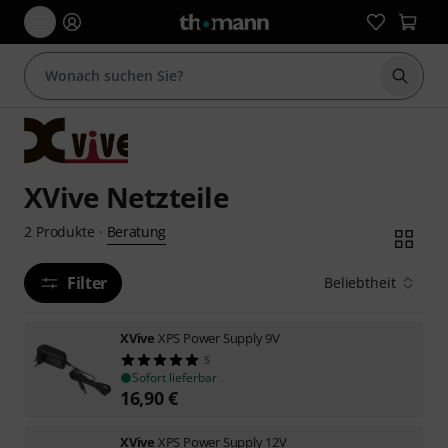
Suche 
XVive Netzteile
Beratung
2
Produkte
·
Filter
Beliebtheit
XVive
XPS Power Supply 9V
5
Sofort lieferbar
16,90
€
XVive
XPS Power Supply 12V