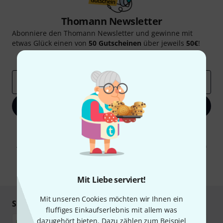
Thomann Newsletter
Abonniere den Thomann Newsletter und gewinne mit
etwas Glück einen von
50 Gutscheinen
über jeweils
50€
!
Inspirierende Beiträge
Deals
Thomann Insights
E-Mail-Adresse
*
Jetzt anmelden
Mit Klick auf „Jetzt anmelden“ stimmen Sie dem Erhalt von E-Mail-
Werbung und einer Messung des E-Mail-Nutzungsverhaltens zu. Die
Abmeldung ist jederzeit möglich. Weitere Informationen finden Sie in
unseren
Datenschutzhinweisen
.
* Pflichtfeld
Mit Liebe serviert!
Mit unseren Cookies möchten wir Ihnen ein
Sicher einkaufen & bezahlen
fluffiges Einkaufserlebnis mit allem was
dazugehört bieten. Dazu zählen zum Beispiel