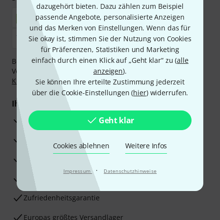
dazugehört bieten. Dazu zählen zum Beispiel
passende Angebote, personalisierte Anzeigen
und das Merken von Einstellungen. Wenn das für
Sie okay ist, stimmen Sie der Nutzung von Cookies
für Präferenzen, Statistiken und Marketing
einfach durch einen Klick auf „Geht klar“ zu (
alle
Bezahlen Sie vertraulich und sicher per Nachnahme,
Vorkasse, PayPal, Amazon Pay,
anzeigen
Klarna Sofort bezahlen
).
,
Klarna Ratenzahlung
oder Kreditkarte.
Sie können Ihre erteilte Zustimmung jederzeit
über die Cookie-Einstellungen (
hier
) widerrufen.
Ihre Vorteile
3 Jahre Thomann Garantie
Geht klar
30 Tage Money-Back-Garantie
Cookies ablehnen
Weitere Infos
Reparaturservice
·
Impressum
Datenschutzhinweise
Beratung durch Fachexperten
Zufriedenheitsgarantie
Europas größtes Versandlager