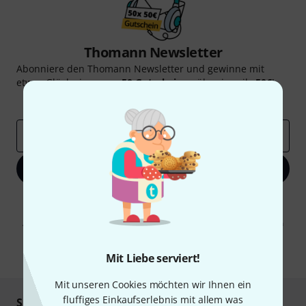
Thomann Newsletter
Abonniere den Thomann Newsletter und gewinne mit
etwas Glück einen von
50 Gutscheinen
über jeweils
50€
!
Inspirierende Beiträge
Deals
Thomann Insights
E-Mail-Adresse
*
Jetzt anmelden
Mit Klick auf „Jetzt anmelden“ stimmen Sie dem Erhalt von E-Mail-
Werbung und einer Messung des E-Mail-Nutzungsverhaltens zu. Die
Abmeldung ist jederzeit möglich. Weitere Informationen finden Sie in
unseren
Datenschutzhinweisen
.
* Pflichtfeld
Mit Liebe serviert!
Mit unseren Cookies möchten wir Ihnen ein
fluffiges Einkaufserlebnis mit allem was
Sicher einkaufen & bezahlen