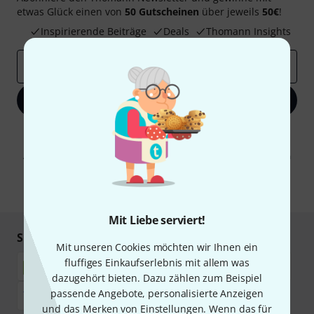
etwas Glück einen von
50 Gutscheinen
über jeweils
50€
!
Inspirierende Beiträge
Deals
Thomann Insights
E-Mail-Adresse
*
Jetzt anmelden
Mit Klick auf „Jetzt anmelden“ stimmen Sie dem Erhalt von E-Mail-
Werbung und einer Messung des E-Mail-Nutzungsverhaltens zu. Die
Abmeldung ist jederzeit möglich. Weitere Informationen finden Sie in
unseren
Datenschutzhinweisen
.
* Pflichtfeld
Mit Liebe serviert!
Sicher einkaufen & bezahlen
Mit unseren Cookies möchten wir Ihnen ein
fluffiges Einkaufserlebnis mit allem was
dazugehört bieten. Dazu zählen zum Beispiel
passende Angebote, personalisierte Anzeigen
und das Merken von Einstellungen. Wenn das für