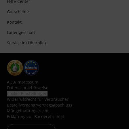
Hilfe-Center
Gutscheine
Kontakt
Ladengeschäft
Service im Überblick
AGB
/
Impressum
Datenschutzhinweise
Cookie-Einstellungen
Widerrufsrecht für Verbraucher
Bestellvorgang/Vertragsabschluss
Mängelhaftungsrecht
Erklärung zur Barrierefreiheit