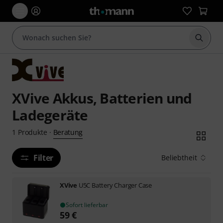
Suche 
XVive Akkus, Batterien und
Ladegeräte
Beratung
1
Produkte
·
Filter
Beliebtheit
XVive
U5C Battery Charger Case
Sofort lieferbar
59
€