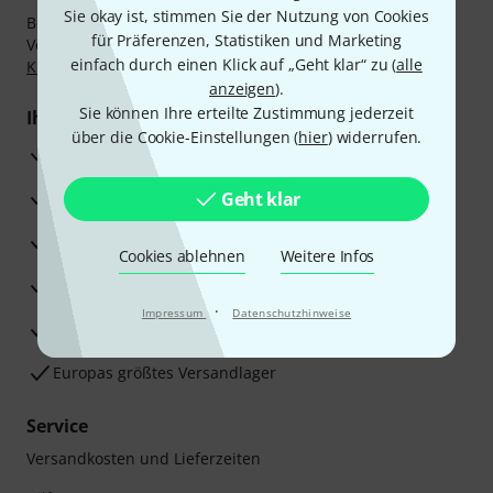
Sie okay ist, stimmen Sie der Nutzung von Cookies
Bezahlen Sie vertraulich und sicher per Nachnahme,
für Präferenzen, Statistiken und Marketing
Vorkasse, PayPal, Amazon Pay,
Klarna Sofort bezahlen
,
einfach durch einen Klick auf „Geht klar“ zu (
alle
Klarna Ratenzahlung
oder Kreditkarte.
anzeigen
).
Sie können Ihre erteilte Zustimmung jederzeit
Ihre Vorteile
über die Cookie-Einstellungen (
hier
) widerrufen.
3 Jahre Thomann Garantie
30 Tage Money-Back-Garantie
Geht klar
Reparaturservice
Cookies ablehnen
Weitere Infos
Beratung durch Fachexperten
·
Impressum
Datenschutzhinweise
Zufriedenheitsgarantie
Europas größtes Versandlager
Service
Versandkosten und Lieferzeiten