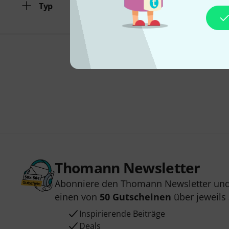
Typ
Thomann Newsletter
Abonniere den Thomann Newsletter und
einen von
50 Gutscheinen
über jeweils
Inspirierende Beiträge
Deals