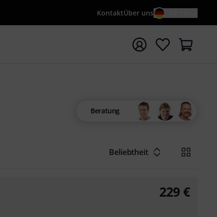
Kontakt
Über uns
DE / €
e mit Suchwort {searchTerm} starten
Beratung
Beliebtheit
229
€