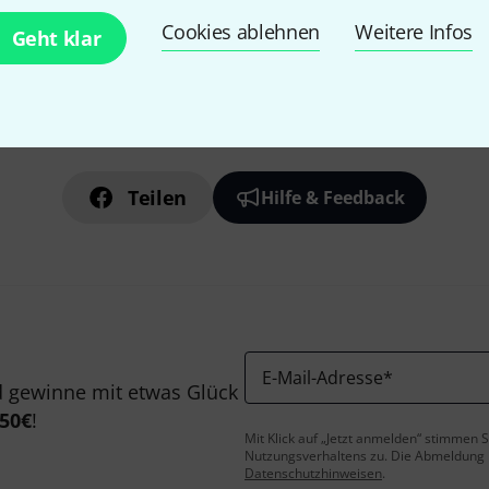
Cookies ablehnen
Weitere Infos
Geht klar
Gefällt Ihnen, was Sie sehen?
Teilen
Hilfe & Feedback
E-Mail-Adresse
*
 gewinne mit etwas Glück
50€
!
Mit Klick auf „Jetzt anmelden“ stimmen
Nutzungsverhaltens zu. Die Abmeldung is
Datenschutzhinweisen
.