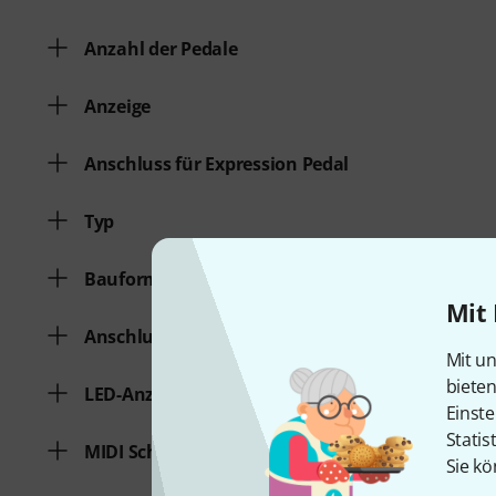
Anzahl der Pedale
Anzeige
Anschluss für Expression Pedal
Typ
Bauform
Mit 
Anschluss für Netzteil
Mit un
biete
LED-Anzeige
Einste
Statis
MIDI Schnittstelle
Sie kö