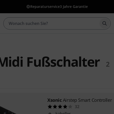
Reparaturservice
3 Jahre Garantie
Such
Midi Fußschalter
2
Xsonic
Airstep Smart Controller
32
kabellos