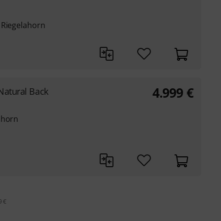
 Riegelahorn
4.999
€
Natural Back
ahorn
9 €