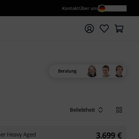
Kontakt
Über uns
DE / €
e mit Suchwort {searchTerm} starten
Beratung
Beliebtheit
3.699
€
er Heavy Aged