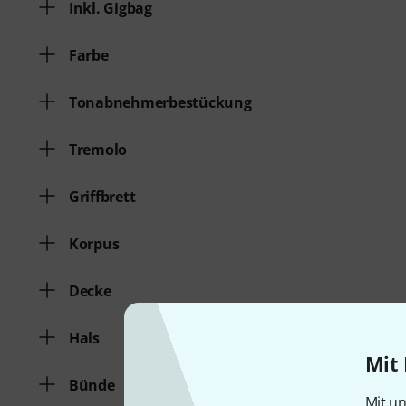
Inkl. Gigbag
Farbe
Tonabnehmerbestückung
Tremolo
Griffbrett
Korpus
Decke
Hals
Mit 
Bünde
Mit un