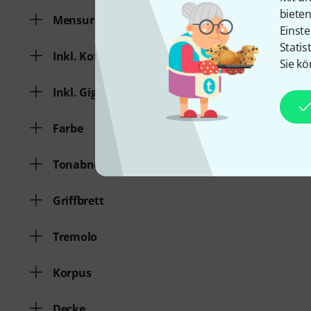
biete
Mensur
Einste
Statis
Inkl. Koffer
Sie kö
Inkl. Gigbag
Farbe
Tonabnehmerbestückung
Griffbrett
Tremolo
Korpus
Decke