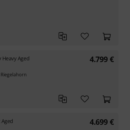
4.799
€
y Heavy Aged
 Riegelahorn
4.699
€
t Aged