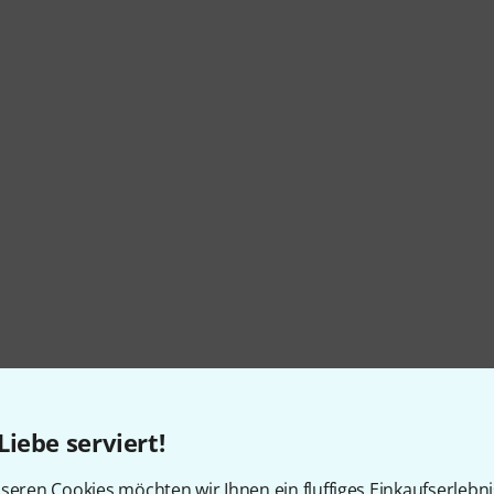
Liebe serviert!
seren Cookies möchten wir Ihnen ein fluffiges Einkaufserlebn