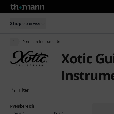
Shop
Service
Premium-Instrumente
Xotic Gu
Instrum
Filter
Preisbereich
Von (€)
Bis (€)