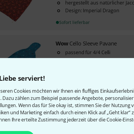
hergestellt aus natürlicher Ja
Design: Imperial Dragon
Sofort lieferbar
Wow
Cello Sleeve Pavane
passend für 4/4 Celli
hergestellt aus natürlicher Ja
Design: Pavane
Liebe serviert!
Sofort lieferbar
seren Cookies möchten wir Ihnen ein fluffiges Einkaufserlebn
n. Dazu zählen zum Beispiel passende Angebote, personalisie
llungen. Wenn das für Sie okay ist, stimmen Sie der Nutzung 
Kostenloser Versand ab 2
tiken und Marketing einfach durch einen Klick auf „Geht klar“ z
Alle Preise inkl. MwSt.
nnen Ihre erteilte Zustimmung jederzeit über die Cookie-Einst