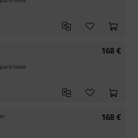
cquard-Seide
168
€
d
cquard-Seide
168
€
on