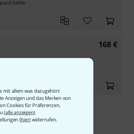
cquard-Seide
168
€
cquard-Seide
is mit allem was dazugehört
rte Anzeigen und das Merken von
von Cookies für Präferenzen,
9 €
u (
alle anzeigen
).
ellungen (
hier
) widerrufen.