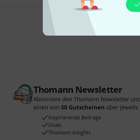
Thomann Newsletter
Abonniere den Thomann Newsletter und
einen von
50 Gutscheinen
über jeweils
Inspirierende Beiträge
Deals
Thomann Insights