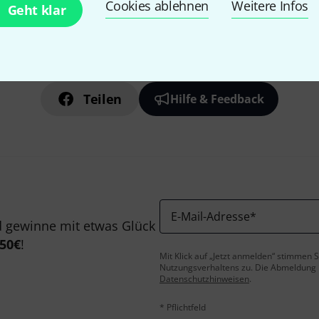
Cookies ablehnen
Weitere Infos
Geht klar
Gefällt Ihnen, was Sie sehen?
Teilen
Hilfe & Feedback
E-Mail-Adresse
*
 gewinne mit etwas Glück
50€
!
Mit Klick auf „Jetzt anmelden“ stimmen
Nutzungsverhaltens zu. Die Abmeldung is
Datenschutzhinweisen
.
* Pflichtfeld