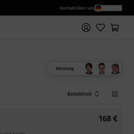
Kontakt
Über uns
DE / €
e mit Suchwort {searchTerm} starten
Beratung
Beliebtheit
168
€