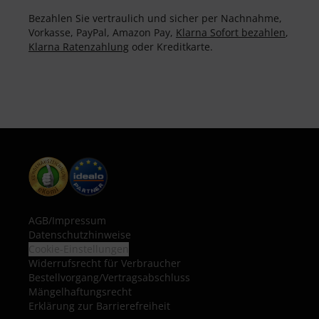
Bezahlen Sie vertraulich und sicher per Nachnahme,
Vorkasse, PayPal, Amazon Pay,
Klarna Sofort bezahlen
,
Klarna Ratenzahlung
oder Kreditkarte.
AGB
/
Impressum
Datenschutzhinweise
Cookie-Einstellungen
Widerrufsrecht für Verbraucher
Bestellvorgang/Vertragsabschluss
Mängelhaftungsrecht
Erklärung zur Barrierefreiheit