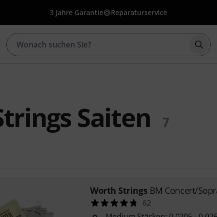
3 Jahre Garantie
Reparaturservice
Such
trings Saiten
7
Worth Strings
BM Concert/Sopr
62
Medium Stärken: 0,0205 - 0,026