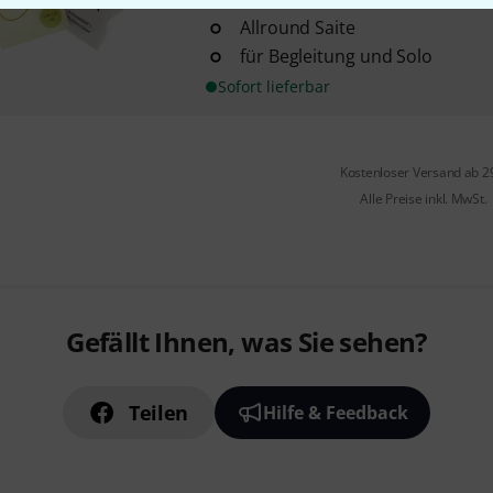
Allround Saite
für Begleitung und Solo
Sofort lieferbar
Kostenloser Versand ab 2
Alle Preise inkl. MwSt.
Gefällt Ihnen, was Sie sehen?
Teilen
Hilfe & Feedback