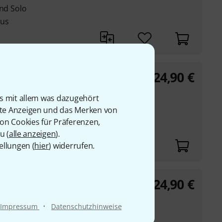
und Solo
aus
24,90
€
 Set
is mit allem was dazugehört
0- 0,0291 - 0,0224
rte Anzeigen und das Merken von
von Cookies für Präferenzen,
u (
alle anzeigen
).
ellungen (
hier
) widerrufen.
24,90
€
oprano Ukulele
·
Impressum
Datenschutzhinweise
 0,0260- 0,0291 -