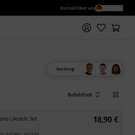
Kontakt
Über uns
DE / €
e mit Suchwort {searchTerm} starten
Beratung
Beliebtheit
18,90
€
ano Ukulele Set
0- 0,0291 - 0,0224