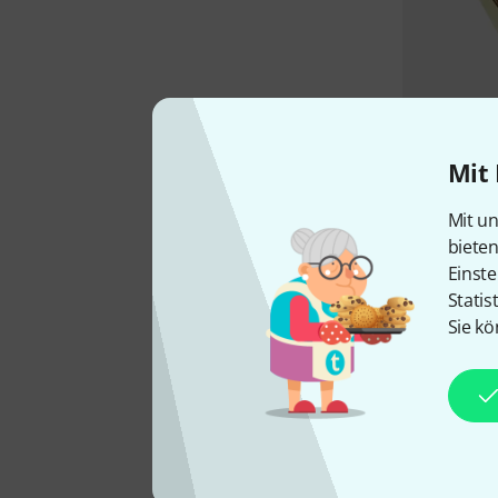
Mit 
Mit un
biete
Einste
Statis
Sie kö