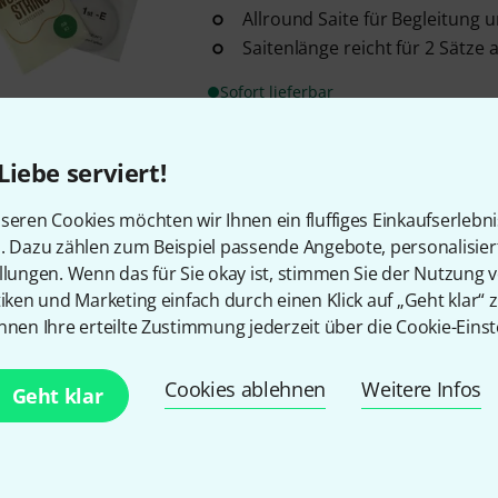
Allround Saite für Begleitung 
Saitenlänge reicht für 2 Sätze 
Sofort lieferbar
Liebe serviert!
Worth Strings
CT Tenor Ukulele
10
seren Cookies möchten wir Ihnen ein fluffiges Einkaufserlebn
Medium Stärken: 0,0224 - 0,026
n. Dazu zählen zum Beispiel passende Angebote, personalisie
Allround Saite
llungen. Wenn das für Sie okay ist, stimmen Sie der Nutzung 
für Begleitung und Solo
tiken und Marketing einfach durch einen Klick auf „Geht klar“ z
nnen Ihre erteilte Zustimmung jederzeit über die Cookie-Einst
Sofort lieferbar
Cookies ablehnen
Weitere Infos
Geht klar
Worth Strings
CM-LG Concert/S
9
Low-G Medium Stärken: 0,0205 -
0,0358