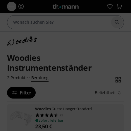
Suche 
Woodies
Instrumentenständer
Beratung
2
Produkte
·
Filter
Beliebtheit
Woodies
Guitar Hanger Standard
75
Sofort lieferbar
23,50
€