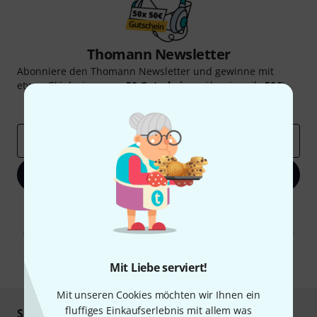
Thomann Newsletter
Abonniere den Thomann Newsletter und gewinne mit
etwas Glück einen von
50 Gutscheinen
über jeweils
50€
!
Inspirierende Beiträge
Deals
Thomann Insights
E-Mail-Adresse
*
Jetzt anmelden
Mit Klick auf „Jetzt anmelden“ stimmen Sie dem Erhalt von E-Mail-
Werbung und einer Messung des E-Mail-Nutzungsverhaltens zu. Die
Abmeldung ist jederzeit möglich. Weitere Informationen finden Sie in
unseren
Datenschutzhinweisen
.
* Pflichtfeld
Mit Liebe serviert!
Mit unseren Cookies möchten wir Ihnen ein
fluffiges Einkaufserlebnis mit allem was
Sicher einkaufen & bezahlen