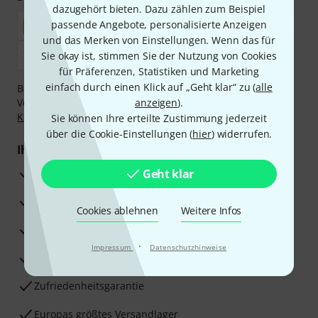
dazugehört bieten. Dazu zählen zum Beispiel
passende Angebote, personalisierte Anzeigen
und das Merken von Einstellungen. Wenn das für
Sie okay ist, stimmen Sie der Nutzung von Cookies
für Präferenzen, Statistiken und Marketing
einfach durch einen Klick auf „Geht klar“ zu (
alle
Bezahlen Sie vertraulich und sicher per Nachnahme,
Vorkasse, PayPal, Amazon Pay,
anzeigen
Klarna Sofort bezahlen
).
,
Klarna Ratenzahlung
oder Kreditkarte.
Sie können Ihre erteilte Zustimmung jederzeit
über die Cookie-Einstellungen (
hier
) widerrufen.
Ihre Vorteile
3 Jahre Thomann Garantie
Geht klar
30 Tage Money-Back-Garantie
Cookies ablehnen
Weitere Infos
Reparaturservice
·
Impressum
Datenschutzhinweise
Beratung durch Fachexperten
Zufriedenheitsgarantie
Europas größtes Versandlager