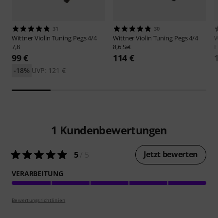
31
30
Wittner
Violin Tuning Pegs 4/4
Wittner
Violin Tuning Pegs 4/4
W
7,8
8,6 Set
F
99 €
114 €
-18%
UVP: 121 €
1
Kundenbewertungen
Jetzt bewerten
5
/ 5
VERARBEITUNG
Bewertungsrichtlinien