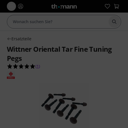
Suche 
Ersatzteile
Wittner Oriental Tar Fine Tuning
Pegs
5.0 von 5 Sternen aus 1 Kundenbewertungen
(
1
)