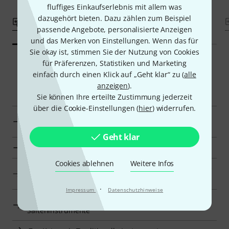
fluffiges Einkaufserlebnis mit allem was
dazugehört bieten. Dazu zählen zum Beispiel
Vergleichen
Vergleichen
passende Angebote, personalisierte Anzeigen
und das Merken von Einstellungen. Wenn das für
Sie okay ist, stimmen Sie der Nutzung von Cookies
für Präferenzen, Statistiken und Marketing
einfach durch einen Klick auf „Geht klar“ zu (
alle
Smart Navigator
anzeigen
).
Sie können Ihre erteilte Zustimmung jederzeit
über die Cookie-Einstellungen (
hier
) widerrufen.
Wittner Ersatzteile für Folkloreinstrumente zur
Übersicht
Geht klar
Zur Kategorie Ersatzteile für Folkloreinstrumente
Cookies ablehnen
Weitere Infos
Zur Kategorie Zubehör für traditionelle und historische
Saiteninstrumente
·
Impressum
Datenschutzhinweise
Zur Kategorie Traditionelle und Historische
Saiteninstrumente