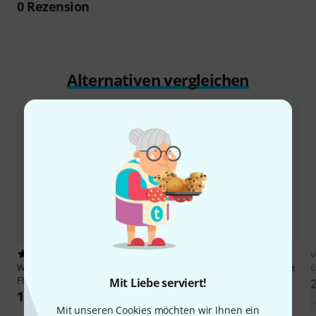
0
Rezension
Alternativen vergleichen
18
6
W
Wittner
Fine Tuning Peg
Wittner
Fine Tuning Peg Ukulele
6
Flamenco Set 6
Mit Liebe serviert!
38 €
198 €
Mit unseren Cookies möchten wir Ihnen ein