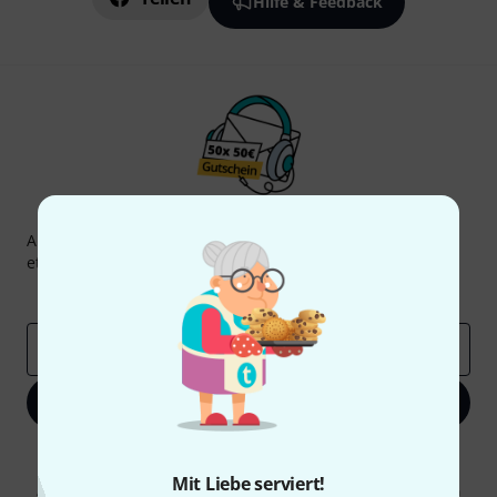
Hilfe & Feedback
Thomann Newsletter
Abonniere den Thomann Newsletter und gewinne mit
etwas Glück einen von
50 Gutscheinen
über jeweils
50€
!
Inspirierende Beiträge
Deals
Thomann Insights
E-Mail-Adresse
*
Jetzt anmelden
Mit Klick auf „Jetzt anmelden“ stimmen Sie dem Erhalt von E-Mail-
Werbung und einer Messung des E-Mail-Nutzungsverhaltens zu. Die
Mit Liebe serviert!
Abmeldung ist jederzeit möglich. Weitere Informationen finden Sie in