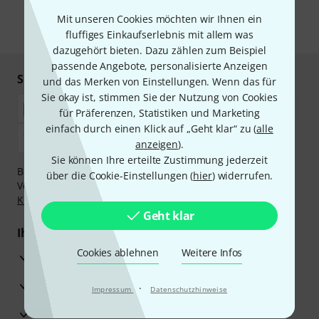
unseren
Datenschutzhinweisen
.
Mit unseren Cookies möchten wir Ihnen ein
* Pflichtfeld
fluffiges Einkaufserlebnis mit allem was
dazugehört bieten. Dazu zählen zum Beispiel
passende Angebote, personalisierte Anzeigen
Sicher einkaufen & bezahlen
und das Merken von Einstellungen. Wenn das für
Sie okay ist, stimmen Sie der Nutzung von Cookies
für Präferenzen, Statistiken und Marketing
einfach durch einen Klick auf „Geht klar“ zu (
alle
anzeigen
).
Sie können Ihre erteilte Zustimmung jederzeit
Bezahlen Sie vertraulich und sicher per Nachnahme,
über die Cookie-Einstellungen (
hier
) widerrufen.
Vorkasse, PayPal, Amazon Pay,
Klarna Sofort bezahlen
,
Klarna Ratenzahlung
oder Kreditkarte.
Geht klar
Ihre Vorteile
Cookies ablehnen
Weitere Infos
3 Jahre Thomann Garantie
30 Tage Money-Back-Garantie
·
Impressum
Datenschutzhinweise
Reparaturservice