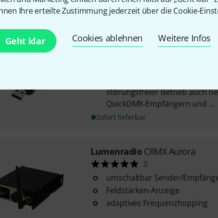
nnen Ihre erteilte Zustimmung jederzeit über die Cookie-Einst
Eurolite
QuickDMX USB Wireles
Cookies ablehnen
Weitere Infos
Geht klar
31
phantomgespeist
mit schwenkbarer Antenne
durch GFSK-Modulation mit 78
störungsfreier Betrieb auch n
QuickDMX-Empfängern und ...
Sofort lieferbar
Lumenradio
CRMX Aurora
2
umschaltbar Sender/Empfäng
Feldstärken-Anzeige
adaptives Frequenzhopping