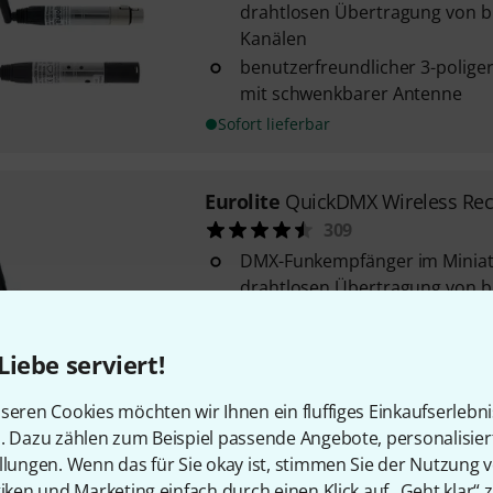
drahtlosen Übertragung von b
Kanälen
benutzerfreundlicher 3-poliger
mit schwenkbarer Antenne
Sofort lieferbar
Eurolite
QuickDMX Wireless Rec
309
DMX-Funkempfänger im Miniat
drahtlosen Übertragung von b
Kanälen
benutzerfreundlicher 3-poliger
Liebe serviert!
mit schwenkbarer Antenne
mit Drahtlos-DMX entfällt die
seren Cookies möchten wir Ihnen ein fluffiges Einkaufserlebn
Verkabelung zwischen DMX-Con
n. Dazu zählen zum Beispiel passende Angebote, personalisie
DMX-gesteuerten Geräten ...
llungen. Wenn das für Sie okay ist, stimmen Sie der Nutzung 
Sofort lieferbar
tiken und Marketing einfach durch einen Klick auf „Geht klar“ z