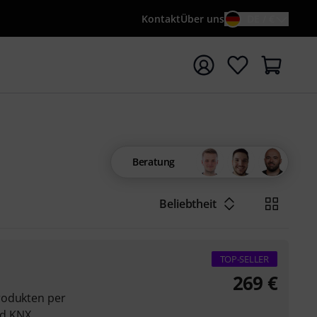
Kontakt
Über uns
DE / €
e mit Suchwort {searchTerm} starten
Beratung
Beliebtheit
TOP-SELLER
269
€
rodukten per
nd KNX