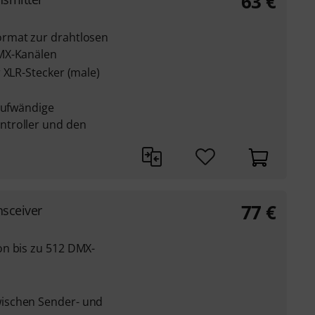
63
€
rmat zur drahtlosen
MX-Kanälen
 XLR-Stecker (male)
 aufwändige
troller und den
77
€
sceiver
on bis zu 512 DMX-
ischen Sender- und