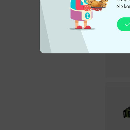
Sie kö