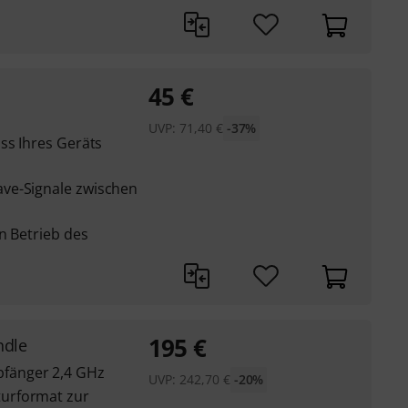
45
€
UVP:
71,40
€
-37%
ss Ihres Geräts
ve-Signale zwischen
n Betrieb des
195
€
ndle
fänger 2,4 GHz
UVP:
242,70
€
-20%
urformat zur