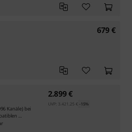
679
€
2.899
€
UVP:
3.421,25
€
-15%
096 Kanäle) bei
tiblen ...
ar