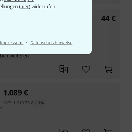
ellungen (
hier
) widerrufen.
44
€
s T/R
·
Impressum
Datenschutzhinweise
 Kanälen
eben weiteren
1.089
€
UVP:
1.219,75
€
-11%
er