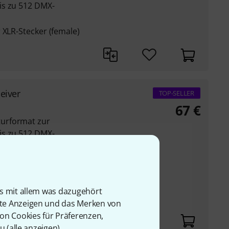
is zu 512 DMX-
 XLR-Stecker (female)
eiver
TOP-SELLER
67
€
urformat zur
is zu 512 DMX-
 XLR-Stecker (female)
 aufwändige
is mit allem was dazugehört
troller und den
rte Anzeigen und das Merken von
von Cookies für Präferenzen,
u (
alle anzeigen
).