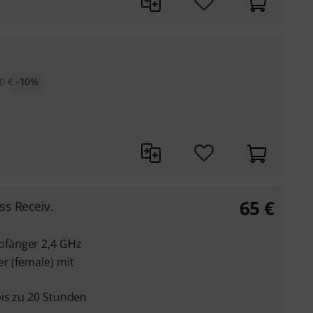
0
€
-10%
65
€
s Receiv.
fänger 2,4 GHz
r (female) mit
bis zu 20 Stunden