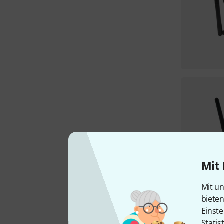
Mit 
Mit un
biete
Einste
Statis