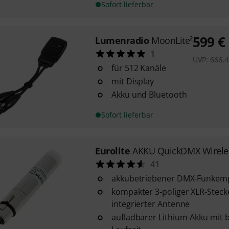
Sofort lieferbar
599
€
Lumenradio
MoonLite²
1
UVP:
666,4
für 512 Kanäle
mit Display
Akku und Bluetooth
Sofort lieferbar
Eurolite
AKKU QuickDMX Wireles
41
akkubetriebener DMX-Funkemp
kompakter 3-poliger XLR-Stecke
integrierter Antenne
aufladbarer Lithium-Akku mit 