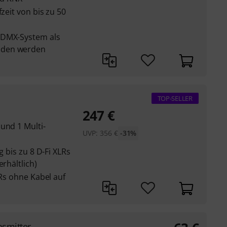
fzeit von bis zu 50
-DMX-System als
nden werden
TOP-SELLER
247
€
und 1 Multi-
UVP:
356
€
-31%
g bis zu 8 D-Fi XLRs
erhältlich)
LRs ohne Kabel auf
nsmitter