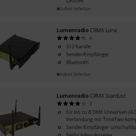
Laufzeit
Sofort lieferbar
Lumenradio
CRMX Luna
4
512 Kanäle
Sender/Empfänger
Bluetooth
Sofort lieferbar
Lumenradio
CRMX Stardust
3
für bis zu 8 DMX Universen (4.
Verbindung mit TimoTwo-kompa
Sender/Empfänger umschaltb
Feldstärken-Anzeige