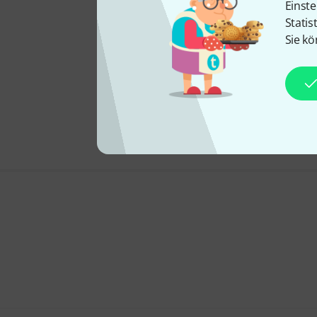
Einste
Statis
Sie kö