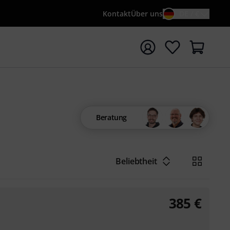
Kontakt
Über uns
DE / €
e mit Suchwort {searchTerm} starten
Beratung
Beliebtheit
385
€