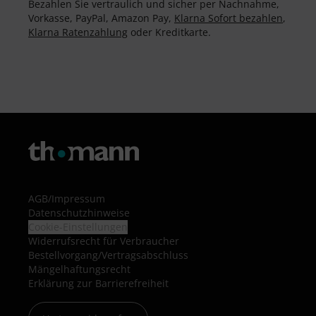
Bezahlen Sie vertraulich und sicher per Nachnahme,
Vorkasse, PayPal, Amazon Pay,
Klarna Sofort bezahlen
,
Klarna Ratenzahlung
oder Kreditkarte.
AGB
/
Impressum
Datenschutzhinweise
Cookie-Einstellungen
Widerrufsrecht für Verbraucher
Bestellvorgang/Vertragsabschluss
Mängelhaftungsrecht
Erklärung zur Barrierefreiheit