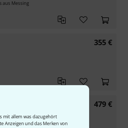
es aus Messing
355
€
479
€
is mit allem was dazugehört
rte Anzeigen und das Merken von