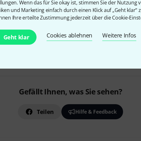
llungen. Wenn das für Sie okay ist, stimmen Sie der Nutzung 
einstellbare verchromte Tambo
tiken und Marketing einfach durch einen Klick auf „Geht klar“ z
nnen Ihre erteilte Zustimmung jederzeit über die Cookie-Einst
Sofort lieferbar
Cookies ablehnen
Weitere Infos
Geht klar
Kostenloser Versand ab 2
Alle Preise inkl. MwSt.
Gefällt Ihnen, was Sie sehen?
Teilen
Hilfe & Feedback