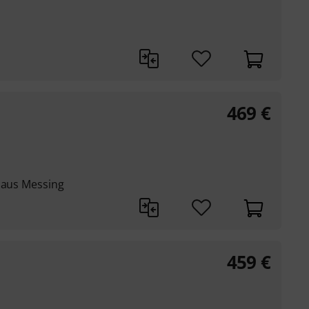
469
€
s aus Messing
459
€