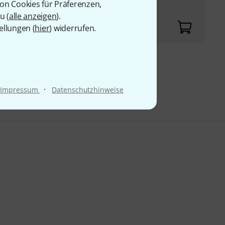
von Cookies für Präferenzen,
urine Jingles
u (
alle anzeigen
).
ellungen (
hier
) widerrufen.
9 €
·
Impressum
Datenschutzhinweise