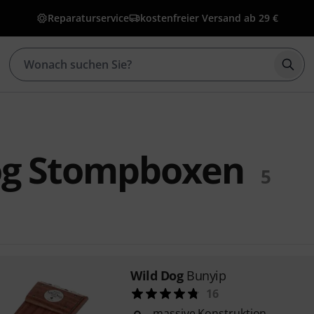
Reparaturservice
kostenfreier Versand ab 29 €
Such
og Stompboxen
5
Wild Dog
Bunyip
16
massive Konstruktion