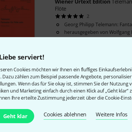
Wiener Urtext Edition
Telemann
Flöte
2
Georg Philipp Telemann: Fantas
herausgegeben von Wolfgang
mittlerer Schwierigkeitsgrad
Sofort lieferbar
Liebe serviert!
seren Cookies möchten wir Ihnen ein fluffiges Einkaufserlebn
Kostenloser Versand ab 2
n. Dazu zählen zum Beispiel passende Angebote, personalisie
Alle Preise inkl. MwSt.
llungen. Wenn das für Sie okay ist, stimmen Sie der Nutzung 
tiken und Marketing einfach durch einen Klick auf „Geht klar“ z
nnen Ihre erteilte Zustimmung jederzeit über die Cookie-Einst
Cookies ablehnen
Weitere Infos
Gefällt Ihnen, was Sie sehen?
Geht klar