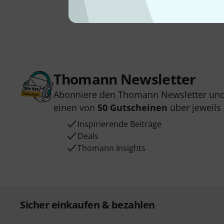
Thomann Newsletter
Abonniere den Thomann Newsletter und
einen von
50 Gutscheinen
über jeweils
Inspirierende Beiträge
Deals
Thomann Insights
Sicher einkaufen & bezahlen