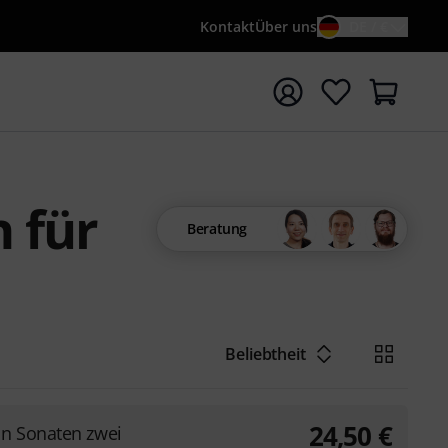
Kontakt
Über uns
DE / €
e mit Suchwort {searchTerm} starten
 für
Beratung
Beliebtheit
24,50
€
n Sonaten zwei