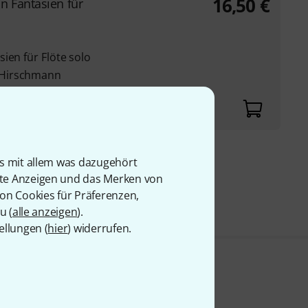
16,50
€
 Fantasien für
ien für Flöte solo
 Hirschmann
is mit allem was dazugehört
9 €
rte Anzeigen und das Merken von
von Cookies für Präferenzen,
u (
alle anzeigen
).
ellungen (
hier
) widerrufen.