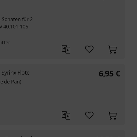
 Sonaten für 2
WV 40:101-106
utter
6,95
€
Syrinx Flöte
te de Pan)