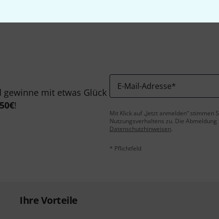
Teilen
Hilfe & Feedback
E-Mail-Adresse
*
 gewinne mit etwas Glück
50€
!
Mit Klick auf „Jetzt anmelden“ stimmen
Nutzungsverhaltens zu. Die Abmeldung is
Datenschutzhinweisen
.
* Pflichtfeld
Ihre Vorteile