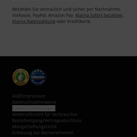
Bezahlen Sie vertraulich und sicher per Nachnahme,
Vorkasse, PayPal, Amazon Pay,
Klarna Sofort bezahlen
,
Klarna Ratenzahlung
oder Kreditkarte.
AGB
/
Impressum
Datenschutzhinweise
Cookie-Einstellungen
Widerrufsrecht für Verbraucher
Bestellvorgang/Vertragsabschluss
Mängelhaftungsrecht
Erklärung zur Barrierefreiheit