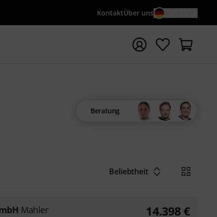
Kontakt
Über uns
DE / €
e mit Suchwort {searchTerm} starten
Beratung
Beliebtheit
14.398
€
GmbH
Mahler