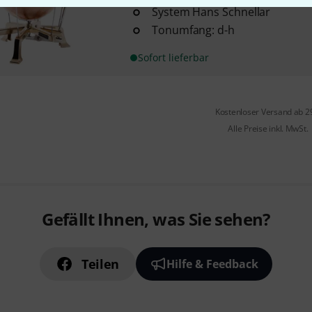
System Hans Schnellar
Tonumfang: d-h
Sofort lieferbar
Kostenloser Versand ab 2
Alle Preise inkl. MwSt.
Gefällt Ihnen, was Sie sehen?
Teilen
Hilfe & Feedback