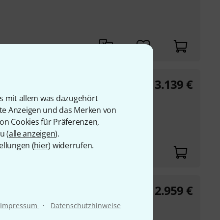
13.139
€
GmbH
Schnellar Alto
is mit allem was dazugehört
rte Anzeigen und das Merken von
von Cookies für Präferenzen,
u (
alle anzeigen
).
ellungen (
hier
) widerrufen.
12.959
€
GmbH
Schnellar
·
Impressum
Datenschutzhinweise