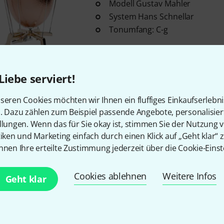
Modell Gustav Mahler
System Hans Schnellar
Tonumfang: C-g
Sofort lieferbar
Liebe serviert!
Wiener Pauken Produktions 
660
seren Cookies möchten wir Ihnen ein fluffiges Einkaufserlebn
Modell Hans Schnellar
n. Dazu zählen zum Beispiel passende Angebote, personalisie
llungen. Wenn das für Sie okay ist, stimmen Sie der Nutzung 
System Hans Schnellar
tiken und Marketing einfach durch einen Klick auf „Geht klar“ z
Tonumfang: H-f
nnen Ihre erteilte Zustimmung jederzeit über die Cookie-Einst
Sofort lieferbar
Cookies ablehnen
Weitere Infos
Geht klar
Wiener Pauken Produktions 
Soprano 620
Modell Hans Schnellar