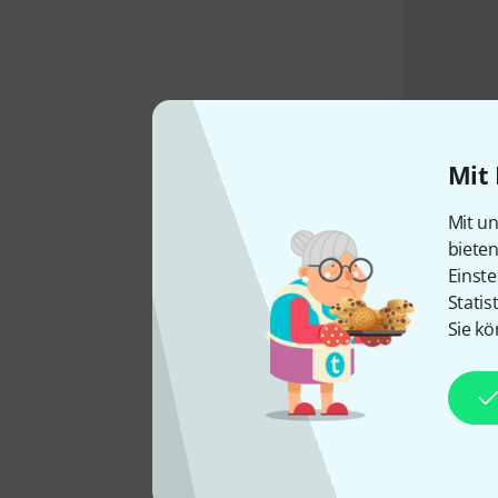
Mit 
Mit un
biete
Einste
Statis
Sie kö