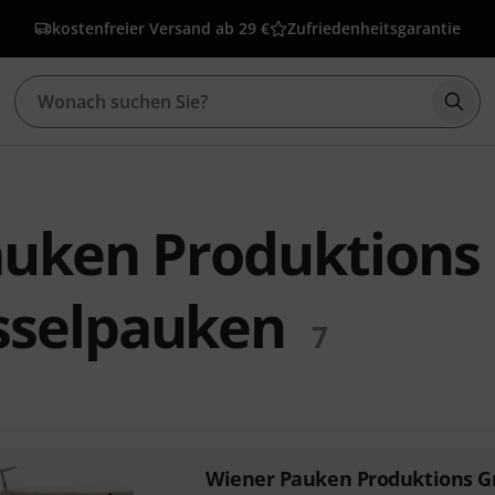
kostenfreier Versand ab 29 €
Zufriedenheitsgarantie
Such
auken Produktions
selpauken
7
Wiener Pauken Produktions 