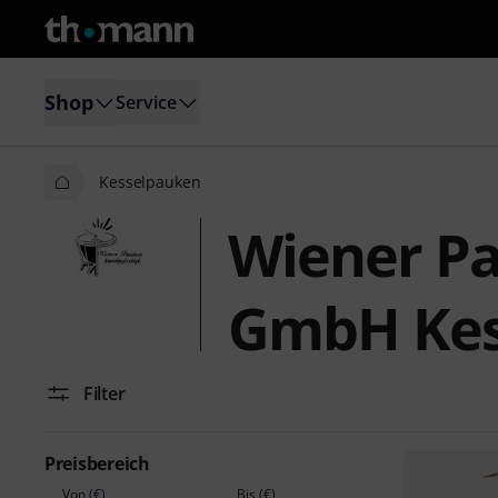
Shop
Service
Kesselpauken
Wiener P
GmbH Kes
Filter
Preisbereich
Von (€)
Bis (€)