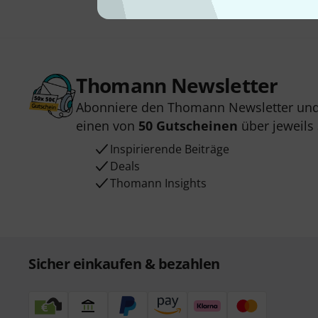
Thomann Newsletter
Abonniere den Thomann Newsletter und
einen von
50 Gutscheinen
über jeweils
Inspirierende Beiträge
Deals
Thomann Insights
Sicher einkaufen & bezahlen