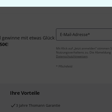
E-Mail-Adresse
*
 gewinne mit etwas Glück
50€
!
Mit Klick auf „Jetzt anmelden“ stimmen
Nutzungsverhaltens zu. Die Abmeldung is
Datenschutzhinweisen
.
* Pflichtfeld
Ihre Vorteile
3 Jahre Thomann Garantie