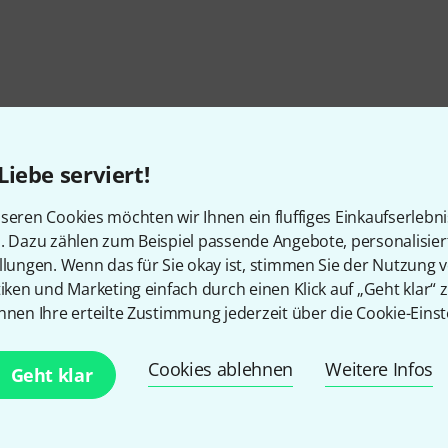
Liebe serviert!
seren Cookies möchten wir Ihnen ein fluffiges Einkaufserlebn
n. Dazu zählen zum Beispiel passende Angebote, personalisie
llungen. Wenn das für Sie okay ist, stimmen Sie der Nutzung 
tiken und Marketing einfach durch einen Klick auf „Geht klar“ z
nnen Ihre erteilte Zustimmung jederzeit über die Cookie-Einst
Gefällt Ihnen, was Sie sehen?
Cookies ablehnen
Weitere Infos
Geht klar
Teilen
Hilfe & Feedback