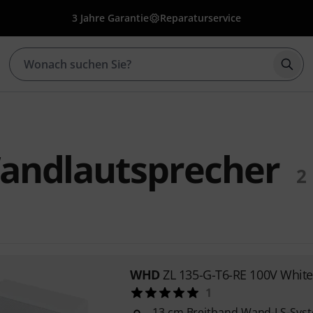
3 Jahre Garantie
Reparaturservice
Such
ndlautsprecher
2
WHD
ZL 135-G-T6-RE 100V White
1
13 cm Breitband Wand-LS-Sys