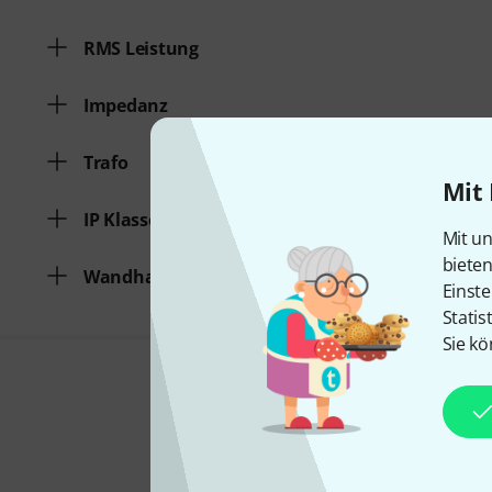
RMS Leistung
Impedanz
Trafo
Mit 
IP Klasse
Mit un
biete
Wandhalter
Einste
Statis
Sie kö