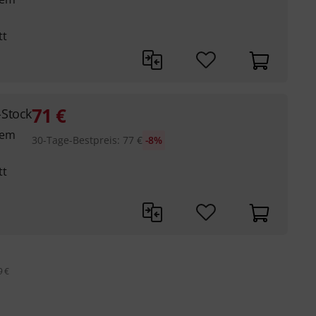
tt
71
€
-Stock
tem
30-Tage-Bestpreis
:
77
€
-8%
tt
9 €