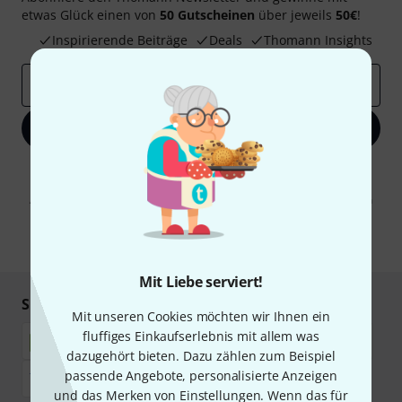
etwas Glück einen von
50 Gutscheinen
über jeweils
50€
!
Inspirierende Beiträge
Deals
Thomann Insights
E-Mail-Adresse
*
Jetzt anmelden
Mit Klick auf „Jetzt anmelden“ stimmen Sie dem Erhalt von E-Mail-
Werbung und einer Messung des E-Mail-Nutzungsverhaltens zu. Die
Abmeldung ist jederzeit möglich. Weitere Informationen finden Sie in
unseren
Datenschutzhinweisen
.
* Pflichtfeld
Mit Liebe serviert!
Sicher einkaufen & bezahlen
Mit unseren Cookies möchten wir Ihnen ein
fluffiges Einkaufserlebnis mit allem was
dazugehört bieten. Dazu zählen zum Beispiel
passende Angebote, personalisierte Anzeigen
und das Merken von Einstellungen. Wenn das für