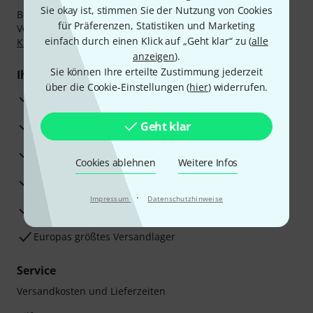
Sie okay ist, stimmen Sie der Nutzung von Cookies
Bezahlen Sie vertraulich und sicher per Nachnahme,
für Präferenzen, Statistiken und Marketing
Vorkasse, PayPal, Amazon Pay,
Klarna Sofort bezahlen
,
einfach durch einen Klick auf „Geht klar“ zu (
alle
Klarna Ratenzahlung
oder Kreditkarte.
anzeigen
).
Sie können Ihre erteilte Zustimmung jederzeit
Ihre Vorteile
über die Cookie-Einstellungen (
hier
) widerrufen.
3 Jahre Thomann Garantie
30 Tage Money-Back-Garantie
Geht klar
Reparaturservice
Cookies ablehnen
Weitere Infos
Beratung durch Fachexperten
·
Impressum
Datenschutzhinweise
Zufriedenheitsgarantie
Europas größtes Versandlager
Service
Versandkosten und Lieferzeiten