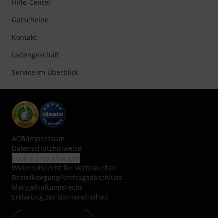
Hilfe-Center
Gutscheine
Kontakt
Ladengeschäft
Service im Überblick
AGB
/
Impressum
Datenschutzhinweise
Cookie-Einstellungen
Widerrufsrecht für Verbraucher
Bestellvorgang/Vertragsabschluss
Mängelhaftungsrecht
Erklärung zur Barrierefreiheit