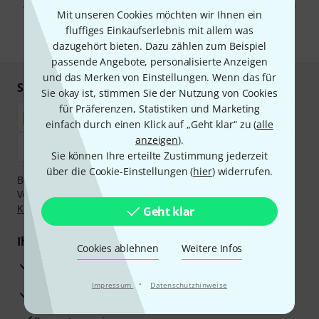
Abmeldung ist jederzeit möglich. Weitere Informationen finden Sie in
Mit unseren Cookies möchten wir Ihnen ein
unseren
Datenschutzhinweisen
.
fluffiges Einkaufserlebnis mit allem was
* Pflichtfeld
dazugehört bieten. Dazu zählen zum Beispiel
passende Angebote, personalisierte Anzeigen
und das Merken von Einstellungen. Wenn das für
Sicher einkaufen & bezahlen
Sie okay ist, stimmen Sie der Nutzung von Cookies
für Präferenzen, Statistiken und Marketing
einfach durch einen Klick auf „Geht klar“ zu (
alle
anzeigen
).
Sie können Ihre erteilte Zustimmung jederzeit
über die Cookie-Einstellungen (
hier
) widerrufen.
Bezahlen Sie vertraulich und sicher per Nachnahme,
Vorkasse, PayPal, Amazon Pay,
Klarna Sofort bezahlen
,
Klarna Ratenzahlung
oder Kreditkarte.
Geht klar
Ihre Vorteile
Cookies ablehnen
Weitere Infos
3 Jahre Thomann Garantie
·
Impressum
Datenschutzhinweise
30 Tage Money-Back-Garantie