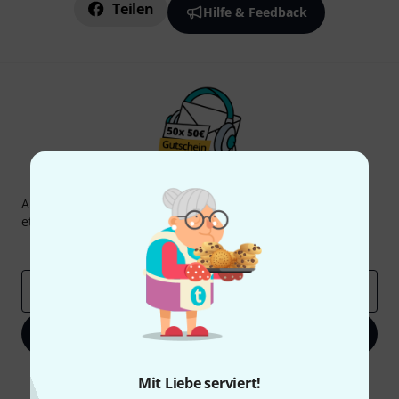
Teilen
Hilfe & Feedback
Thomann Newsletter
Abonniere den Thomann Newsletter und gewinne mit
etwas Glück einen von
50 Gutscheinen
über jeweils
50€
!
Inspirierende Beiträge
Deals
Thomann Insights
E-Mail-Adresse
*
Jetzt anmelden
Mit Klick auf „Jetzt anmelden“ stimmen Sie dem Erhalt von E-Mail-
Mit Liebe serviert!
Werbung und einer Messung des E-Mail-Nutzungsverhaltens zu. Die