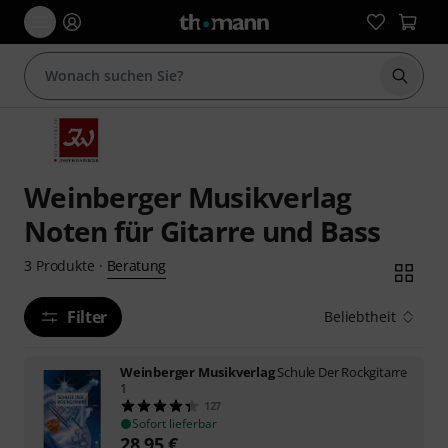
Suche 
Weinberger Musikverlag
Noten für Gitarre und Bass
Beratung
3
Produkte
·
Filter
Beliebtheit
Weinberger Musikverlag
Schule Der Rockgitarre
1
127
Sofort lieferbar
28,95
€