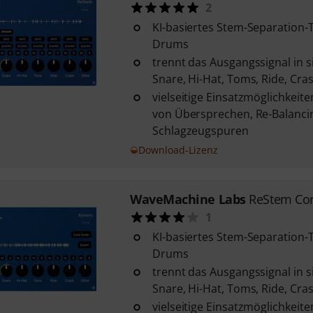
2
KI-basiertes Stem-Separation-To
Drums
trennt das Ausgangssignal in s
Snare, Hi-Hat, Toms, Ride, Cra
vielseitige Einsatzmöglichkeite
von Übersprechen, Re-Balanci
Schlagzeugspuren
Download-Lizenz
WaveMachine Labs
ReStem Co
1
KI-basiertes Stem-Separation-To
Drums
trennt das Ausgangssignal in s
Snare, Hi-Hat, Toms, Ride, Cra
vielseitige Einsatzmöglichkeite