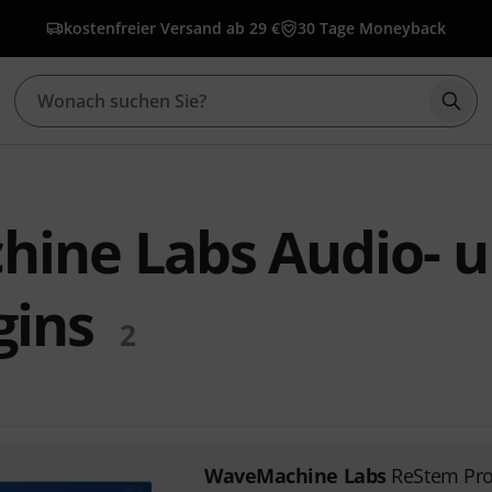
kostenfreier Versand ab 29 €
30 Tage Moneyback
Such
ine Labs Audio- 
gins
2
WaveMachine Labs
ReStem Pr