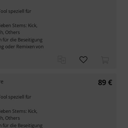
ol speziell für
ieben Stems: Kick,
sh, Others
n für die Beseitigung
ng oder Remixen von
89
€
re
ol speziell für
ieben Stems: Kick,
sh, Others
n für die Beseitigung