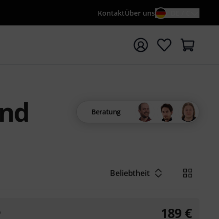
Kontakt
Über uns
DE / €
e mit Suchwort {searchTerm} starten
und
Beratung
Beliebtheit
189
€
o