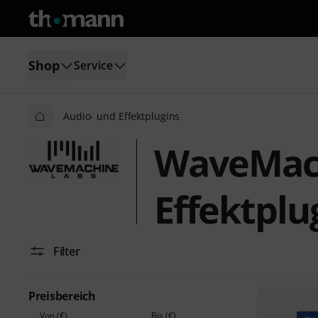
Shop
Service
Audio- und Effektplugins
WaveMach
Effektplu
Filter
Preisbereich
Von (€)
Bis (€)