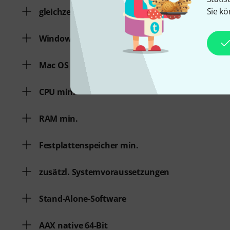
Sie kö
gleichzeitige Freischaltungen
Windows
Mac OS (64 Bit)
CPU min.
RAM min.
Festplattenspeicher min.
zusätzl. Systemvoraussetzungen
Stand-Alone-Software
AAX native 64-Bit