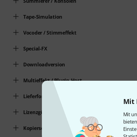
Summierer / Konsolen
Tape-Simulation
Vocoder / Stimmeffekt
Special-FX
Downloadversion
Multieffekt / Plugin-Host
Lieferform
Mit 
Lizenzgültigkeit
Mit un
biete
Kopierschutz
Einste
Statis