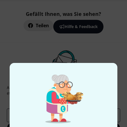
Gefällt Ihnen, was Sie sehen?
Teilen
Hilfe & Feedback
Thomann Newsletter
Abonniere den Thomann Newsletter und gewinne mit
etwas Glück einen von
50 Gutscheinen
über jeweils
50€
!
Inspirierende Beiträge
Deals
Thomann Insights
E-Mail-Adresse
*