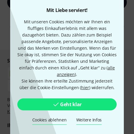
Jetzt anmelden
Mit Liebe serviert!
Mit Klick auf „Jetzt anmelden“ stimmen Sie dem Erhalt von E-Mail-
Werbung und einer Messung des E-Mail-Nutzungsverhaltens zu. Die
Mit unseren Cookies möchten wir Ihnen ein
Abmeldung ist jederzeit möglich. Weitere Informationen finden Sie in
fluffiges Einkaufserlebnis mit allem was
unseren
Datenschutzhinweisen
.
dazugehört bieten. Dazu zählen zum Beispiel
* Pflichtfeld
passende Angebote, personalisierte Anzeigen
und das Merken von Einstellungen. Wenn das für
Sie okay ist, stimmen Sie der Nutzung von Cookies
Sicher einkaufen & bezahlen
für Präferenzen, Statistiken und Marketing
einfach durch einen Klick auf „Geht klar“ zu (
alle
anzeigen
).
Sie können Ihre erteilte Zustimmung jederzeit
über die Cookie-Einstellungen (
hier
) widerrufen.
Bezahlen Sie vertraulich und sicher per Nachnahme,
Geht klar
Vorkasse, PayPal, Amazon Pay,
Klarna Sofort bezahlen
,
Klarna Ratenzahlung
oder Kreditkarte.
Cookies ablehnen
Weitere Infos
Ihre Vorteile