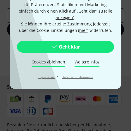
Inspirierende Beiträge
Deals
Thomann Insights
für Präferenzen, Statistiken und Marketing
einfach durch einen Klick auf „Geht klar“ zu (
alle
E-Mail-Adresse
*
anzeigen
).
Sie können Ihre erteilte Zustimmung jederzeit
Jetzt anmelden
über die Cookie-Einstellungen (
hier
) widerrufen.
Mit Klick auf „Jetzt anmelden“ stimmen Sie dem Erhalt von E-Mail-
Geht klar
Werbung und einer Messung des E-Mail-Nutzungsverhaltens zu. Die
Abmeldung ist jederzeit möglich. Weitere Informationen finden Sie in
unseren
Datenschutzhinweisen
.
Cookies ablehnen
Weitere Infos
* Pflichtfeld
·
Impressum
Datenschutzhinweise
Sicher einkaufen & bezahlen
Bezahlen Sie vertraulich und sicher per Nachnahme,
Vorkasse, PayPal, Amazon Pay,
Klarna Sofort bezahlen
,