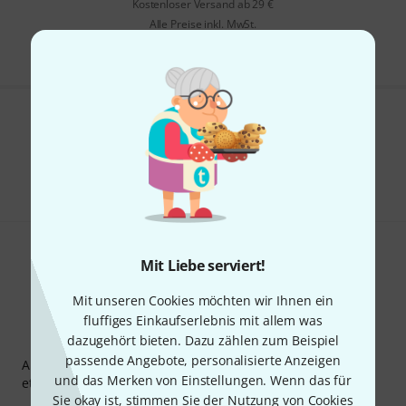
Kostenloser Versand ab 29 €
Alle Preise inkl. MwSt.
Gefällt Ihnen, was Sie sehen?
Teilen
Hilfe & Feedback
Mit Liebe serviert!
Mit unseren Cookies möchten wir Ihnen ein
fluffiges Einkaufserlebnis mit allem was
Thomann Newsletter
dazugehört bieten. Dazu zählen zum Beispiel
passende Angebote, personalisierte Anzeigen
Abonniere den Thomann Newsletter und gewinne mit
und das Merken von Einstellungen. Wenn das für
etwas Glück einen von
50 Gutscheinen
über jeweils
50€
!
Sie okay ist, stimmen Sie der Nutzung von Cookies