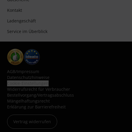
Kontakt
Ladengeschäft
Service im Überblick
AGB
/
Impressum
Datenschutzhinweise
Cookie-Einstellungen
Widerrufsrecht für Verbraucher
Bestellvorgang/Vertragsabschluss
Mängelhaftungsrecht
Erklärung zur Barrierefreiheit
Vertrag widerrufen