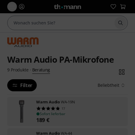
Suche 
Warm Audio PA-Mikrofone
Beratung
9
Produkte
·
Filter
Beliebtheit
Warm Audio
WA-19N
17
Sofort lieferbar
189
€
Warm Audio
WA-44