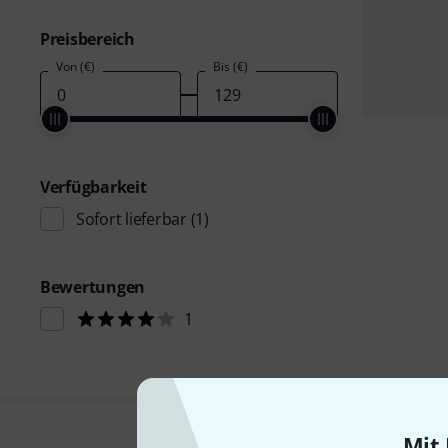
Preisbereich
Von (€)
Bis (€)
Verfügbarkeit
Sofort lieferbar
(1)
Bewertungen
1
Mit 