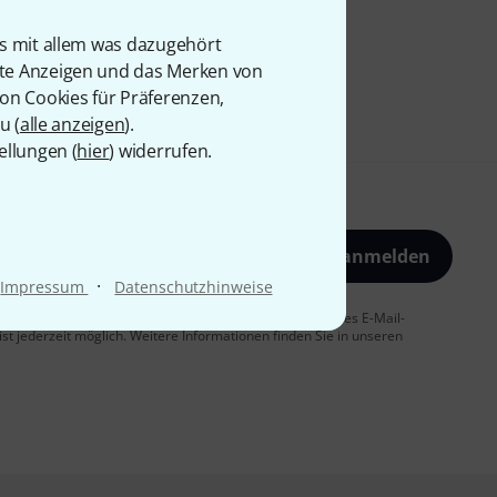
is mit allem was dazugehört
rte Anzeigen und das Merken von
von Cookies für Präferenzen,
u (
alle anzeigen
).
ellungen (
hier
) widerrufen.
Jetzt anmelden
·
Impressum
Datenschutzhinweise
 Sie dem Erhalt von E-Mail-Werbung und einer Messung des E-Mail-
t jederzeit möglich. Weitere Informationen finden Sie in unseren