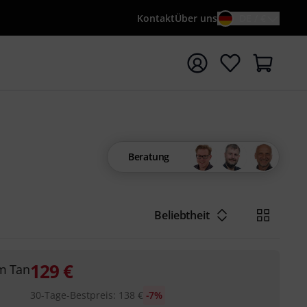
Kontakt
Über uns
DE / €
e mit Suchwort {searchTerm} starten
Beratung
Beliebtheit
129
€
m Tan
30-Tage-Bestpreis
:
138
€
-7%