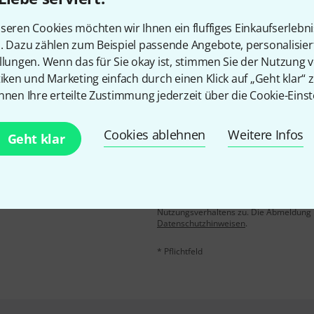
Gefällt Ihnen, was Sie sehen?
seren Cookies möchten wir Ihnen ein fluffiges Einkaufserlebn
n. Dazu zählen zum Beispiel passende Angebote, personalisie
Teilen
Hilfe & Feedback
llungen. Wenn das für Sie okay ist, stimmen Sie der Nutzung 
tiken und Marketing einfach durch einen Klick auf „Geht klar“ z
nnen Ihre erteilte Zustimmung jederzeit über die Cookie-Einst
Cookies ablehnen
Weitere Infos
Geht klar
E-Mail-Adresse
*
 gewinne mit etwas Glück
50€
!
Mit Klick auf „Jetzt anmelden“ stimmen
Nutzungsverhaltens zu. Die Abmeldung is
Datenschutzhinweisen
.
* Pflichtfeld