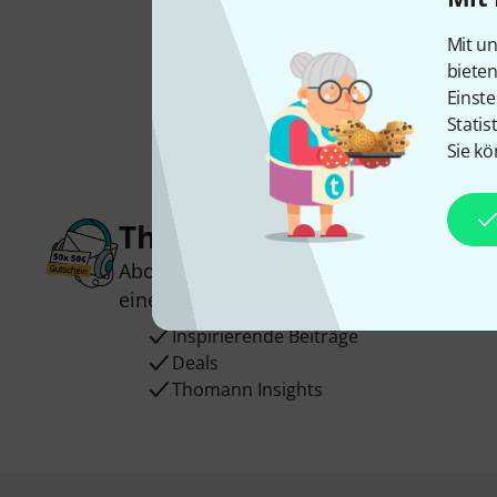
Mit un
biete
Einste
Statis
Sie kö
Thomann Newsletter
Abonniere den Thomann Newsletter und
einen von
50 Gutscheinen
über jeweils
Inspirierende Beiträge
Deals
Thomann Insights