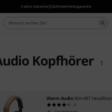
3 Jahre Garantie
Zufriedenheitsgarantie
Such
udio Kopfhörer
1
Warm Audio
WA-HRT HeadRoo
4
geschlossen