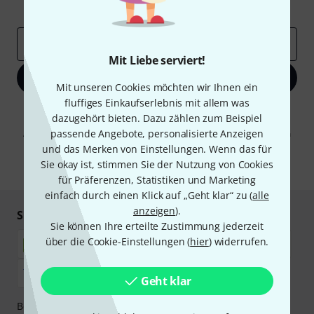
Inspirierende Beiträge
Deals
Thomann Insights
E-Mail-Adresse
*
Mit Liebe serviert!
Jetzt anmelden
Mit unseren Cookies möchten wir Ihnen ein
fluffiges Einkaufserlebnis mit allem was
Mit Klick auf „Jetzt anmelden“ stimmen Sie dem Erhalt von E-Mail-
dazugehört bieten. Dazu zählen zum Beispiel
Werbung und einer Messung des E-Mail-Nutzungsverhaltens zu. Die
passende Angebote, personalisierte Anzeigen
Abmeldung ist jederzeit möglich. Weitere Informationen finden Sie in
unseren
Datenschutzhinweisen
.
und das Merken von Einstellungen. Wenn das für
Sie okay ist, stimmen Sie der Nutzung von Cookies
* Pflichtfeld
für Präferenzen, Statistiken und Marketing
einfach durch einen Klick auf „Geht klar“ zu (
alle
anzeigen
).
Sicher einkaufen & bezahlen
Sie können Ihre erteilte Zustimmung jederzeit
über die Cookie-Einstellungen (
hier
) widerrufen.
Geht klar
Bezahlen Sie vertraulich und sicher per Nachnahme,