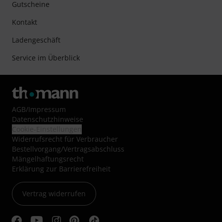
Gutscheine
Kontakt
Ladengeschäft
Service im Überblick
AGB
/
Impressum
Datenschutzhinweise
Cookie-Einstellungen
Widerrufsrecht für Verbraucher
Bestellvorgang/Vertragsabschluss
Mängelhaftungsrecht
Erklärung zur Barrierefreiheit
Vertrag widerrufen