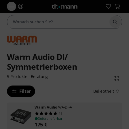
Suche 
Warm Audio DI/
Symmetrierboxen
Beratung
5
Produkte
·
Filter
Beliebtheit
Warm Audio
WA-DI-A
18
Sofort lieferbar
175
€