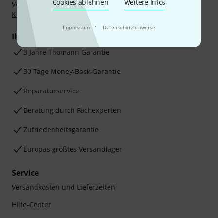
Cookies ablehnen
Weitere Infos
Vorkasse, PayPal, Amazon Pay,
Klarna Sofort bezahlen
,
Klarna Ratenzahlung
oder Kreditkarte.
·
Impressum
Datenschutzhinweise
Ihre Vorteile
3 Jahre Thomann Garantie
30 Tage Money-Back-Garantie
Reparaturservice
Beratung durch Fachexperten
Zufriedenheitsgarantie
Europas größtes Versandlager
Service
Versandkosten und Lieferzeiten
Hilfe-Center