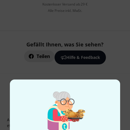
Kostenloser Versand ab 29 €
Alle Preise inkl. MwSt.
Gefällt Ihnen, was Sie sehen?
Teilen
Hilfe & Feedback
Thomann Newsletter
Abonniere den Thomann Newsletter und gewinne mit
etwas Glück einen von
50 Gutscheinen
über jeweils
50€
!