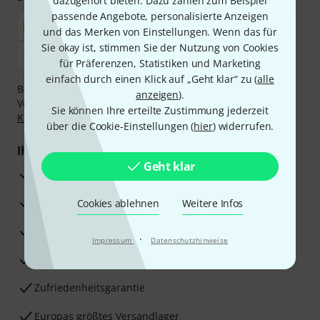
dazugehört bieten. Dazu zählen zum Beispiel
passende Angebote, personalisierte Anzeigen
und das Merken von Einstellungen. Wenn das für
Sie okay ist, stimmen Sie der Nutzung von Cookies
für Präferenzen, Statistiken und Marketing
einfach durch einen Klick auf „Geht klar“ zu (
alle
Bezahlen Sie vertraulich und sicher per Nachnahme,
anzeigen
).
Vorkasse, PayPal, Amazon Pay,
Klarna Sofort bezahlen
,
Sie können Ihre erteilte Zustimmung jederzeit
Klarna Ratenzahlung
oder Kreditkarte.
über die Cookie-Einstellungen (
hier
) widerrufen.
Ihre Vorteile
Geht klar
3 Jahre Thomann Garantie
30 Tage Money-Back-Garantie
Cookies ablehnen
Weitere Infos
Reparaturservice
·
Impressum
Datenschutzhinweise
Beratung durch Fachexperten
Zufriedenheitsgarantie
Europas größtes Versandlager