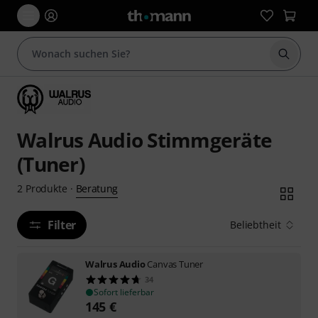
Suche 
Walrus Audio Stimmgeräte
(Tuner)
Beratung
2
Produkte
·
Filter
Beliebtheit
Walrus Audio
Canvas Tuner
34
Sofort lieferbar
145
€