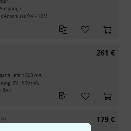
edarf
e Ausgänge
x Anschluss 9 V / 12 V
261
€
sgang liefert 500 mA
nung: 9V - 500 mA,
altbar
179
€
ink