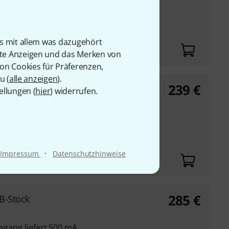
 Canvas Power Module
is mit allem was dazugehört
rte Anzeigen und das Merken von
von Cookies für Präferenzen,
u (
alle anzeigen
).
239
€
ink
ellungen (
hier
) widerrufen.
 Canvas Power Module
·
Impressum
Datenschutzhinweise
285
€
B-Stock
usgang liefert 500 mA