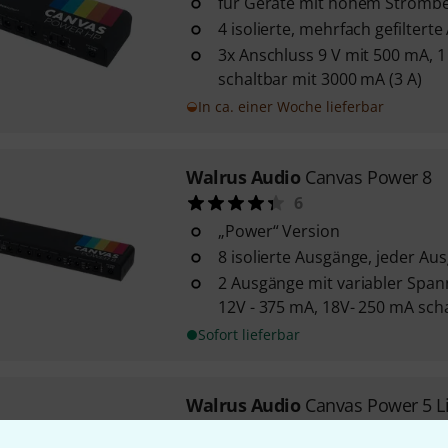
für Geräte mit hohem Stromb
4 isolierte, mehrfach gefiltert
3x Anschluss 9 V mit 500 mA, 1 
schaltbar mit 3000 mA (3 A)
In ca. einer Woche lieferbar
Walrus Audio
Canvas Power 8
6
„Power“ Version
8 isolierte Ausgänge, jeder Au
2 Ausgänge mit variabler Span
12V - 375 mA, 18V- 250 mA sch
Sofort lieferbar
Walrus Audio
Canvas Power 5 L
1