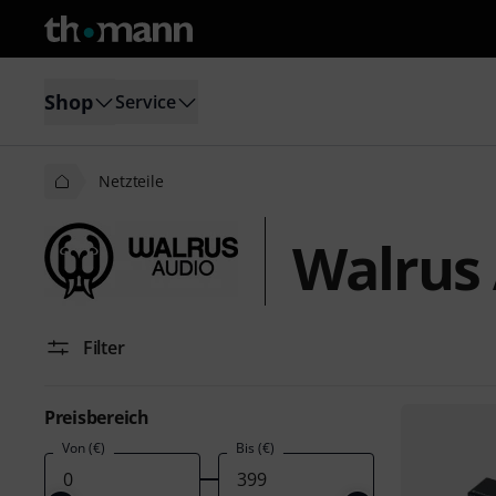
Shop
Service
Netzteile
Walrus 
Filter
Preisbereich
Von (€)
Bis (€)