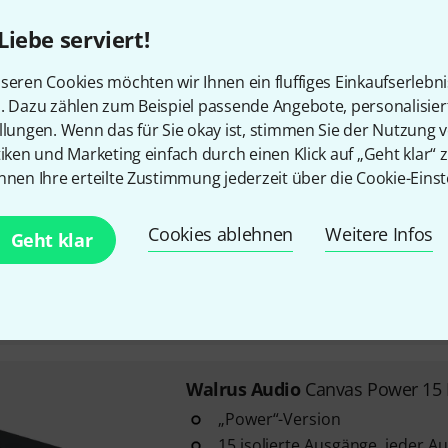
zur Erweiterung vorhandener
Liebe serviert!
5 isolierte Ausgänge
500 mA pro Ausgang
seren Cookies möchten wir Ihnen ein fluffiges Einkaufserlebn
Sofort lieferbar
n. Dazu zählen zum Beispiel passende Angebote, personalisie
llungen. Wenn das für Sie okay ist, stimmen Sie der Nutzung 
tiken und Marketing einfach durch einen Klick auf „Geht klar“ z
Walrus Audio
Canvas Power 8 L
nnen Ihre erteilte Zustimmung jederzeit über die Cookie-Einst
zur Erweiterung vorhandener
8 isolierte Ausgänge
Cookies ablehnen
Weitere Infos
Geht klar
500 mA pro Ausgang
Sofort lieferbar
Walrus Audio
Canvas Power 15 
„Power“-Version
15 isolierte Ausgänge, jeder A