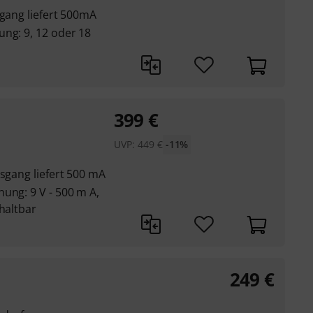
sgang liefert 500mA
ng: 9, 12 oder 18
399
€
UVP:
449
€
-11%
usgang liefert 500 mA
ung: 9 V - 500 m A,
chaltbar
249
€