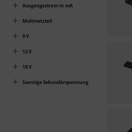
Ausgangsstrom in mA
Multinetzteil
9 V
12 V
18 V
Sonstige Sekundärspannung