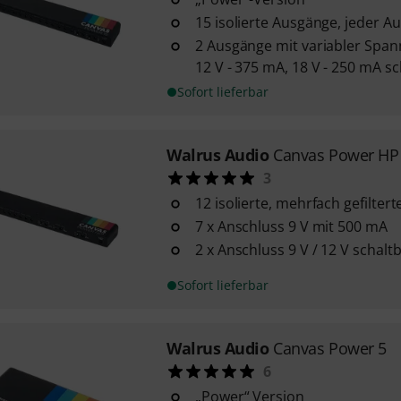
15 isolierte Ausgänge, jeder A
2 Ausgänge mit variabler Spann
12 V - 375 mA, 18 V - 250 mA s
Sofort lieferbar
Walrus Audio
Canvas Power HP
3
12 isolierte, mehrfach gefilter
7 x Anschluss 9 V mit 500 mA
2 x Anschluss 9 V / 12 V schalt
Sofort lieferbar
Walrus Audio
Canvas Power 5
6
„Power“ Version