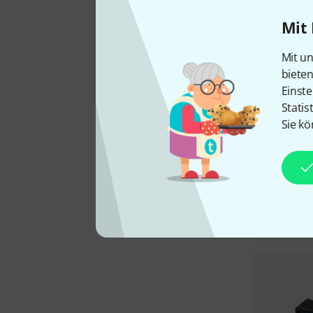
Mit 
Mit un
biete
Einste
Statis
Sie kö