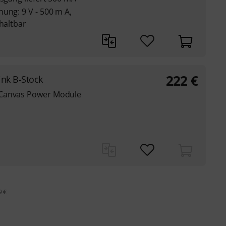
ung: 9 V - 500 m A,
chaltbar
222
€
ink B-Stock
 Canvas Power Module
9 €