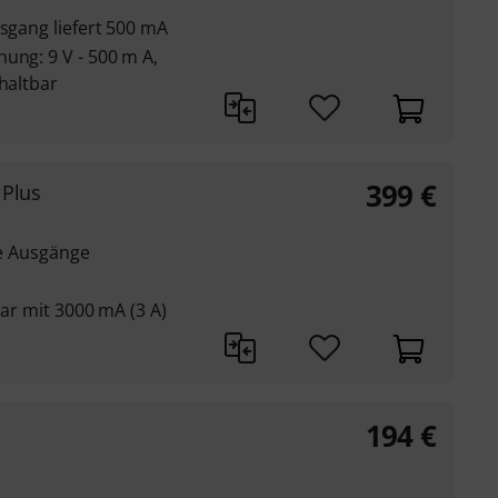
usgang liefert 500 mA
ung: 9 V - 500 m A,
chaltbar
399
€
 Plus
te Ausgänge
bar mit 3000 mA (3 A)
194
€