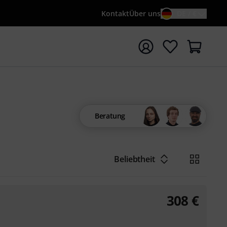
Kontakt
Über uns
DE / €
e mit Suchwort {searchTerm} starten
Beratung
Beliebtheit
308
€