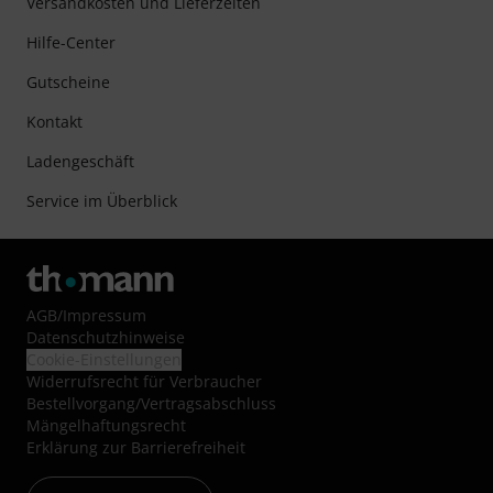
Versandkosten und Lieferzeiten
Hilfe-Center
Gutscheine
Kontakt
Ladengeschäft
Service im Überblick
AGB
/
Impressum
Datenschutzhinweise
Cookie-Einstellungen
Widerrufsrecht für Verbraucher
Bestellvorgang/Vertragsabschluss
Mängelhaftungsrecht
Erklärung zur Barrierefreiheit