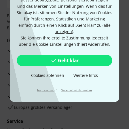
und das Merken von Einstellungen. Wenn das für
Sie okay ist, stimmen Sie der Nutzung von Cookies
Bezahlen Sie vertraulich und sicher per Nachnahme,
für Präferenzen, Statistiken und Marketing
Vorkasse, PayPal, Amazon Pay,
Klarna Sofort bezahlen
,
einfach durch einen Klick auf „Geht klar“ zu (
alle
Klarna Ratenzahlung
oder Kreditkarte.
anzeigen
).
Sie können Ihre erteilte Zustimmung jederzeit
Ihre Vorteile
über die Cookie-Einstellungen (
hier
) widerrufen.
3 Jahre Thomann Garantie
Geht klar
30 Tage Money-Back-Garantie
Reparaturservice
Cookies ablehnen
Weitere Infos
Beratung durch Fachexperten
·
Impressum
Datenschutzhinweise
Zufriedenheitsgarantie
Europas größtes Versandlager
Service