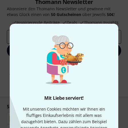
Thomann Newsletter
Abonniere den Thomann Newsletter und gewinne mit
etwas Glück einen von
50 Gutscheinen
über jeweils
50€
!
Inspirierende Beiträge
Deals
Thomann Insights
E-Mail-Adresse
*
Jetzt anmelden
Mit Klick auf „Jetzt anmelden“ stimmen Sie dem Erhalt von E-Mail-
Werbung und einer Messung des E-Mail-Nutzungsverhaltens zu. Die
Abmeldung ist jederzeit möglich. Weitere Informationen finden Sie in
unseren
Datenschutzhinweisen
.
* Pflichtfeld
Mit Liebe serviert!
Sicher einkaufen & bezahlen
Mit unseren Cookies möchten wir Ihnen ein
fluffiges Einkaufserlebnis mit allem was
dazugehört bieten. Dazu zählen zum Beispiel
passende Angebote, personalisierte Anzeigen