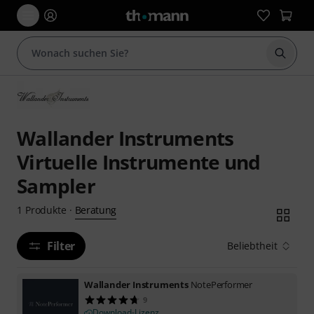
Suche 
Wallander Instruments
Virtuelle Instrumente und
Sampler
Beratung
1
Produkte
·
Filter
Beliebtheit
Wallander Instruments
NotePerformer
9
Download-Lizenz