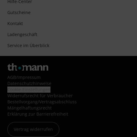
Hilfe-Center
Gutscheine
Kontakt
Ladengeschäft
Service im Überblick
AGB
/
Impressum
Datenschutzhinweise
Cookie-Einstellungen
Widerrufsrecht für Verbraucher
Bestellvorgang/Vertragsabschluss
Mängelhaftungsrecht
Erklärung zur Barrierefreiheit
Vertrag widerrufen