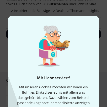
etwas Glück einen von
50 Gutscheinen
über jeweils
50€
!
Inspirierende Beiträge
Deals
Thomann Insights
E-Mail-Adresse
*
Jetzt anmelden
Mit Klick auf „Jetzt anmelden“ stimmen Sie dem Erhalt von E-Mail-
Werbung und einer Messung des E-Mail-Nutzungsverhaltens zu. Die
Abmeldung ist jederzeit möglich. Weitere Informationen finden Sie in
unseren
Datenschutzhinweisen
.
* Pflichtfeld
Mit Liebe serviert!
Sicher einkaufen & bezahlen
Mit unseren Cookies möchten wir Ihnen ein
fluffiges Einkaufserlebnis mit allem was
dazugehört bieten. Dazu zählen zum Beispiel
passende Angebote, personalisierte Anzeigen