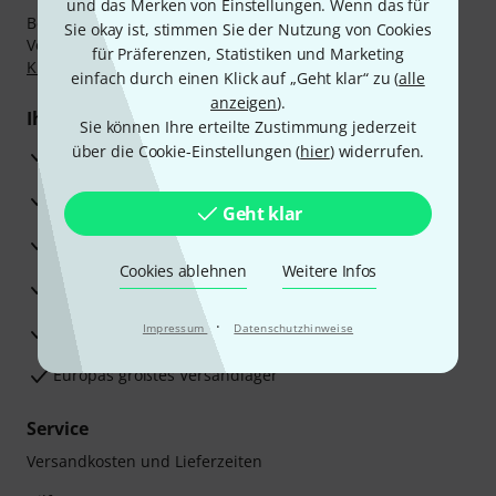
und das Merken von Einstellungen. Wenn das für
Bezahlen Sie vertraulich und sicher per Nachnahme,
Sie okay ist, stimmen Sie der Nutzung von Cookies
Vorkasse, PayPal, Amazon Pay,
Klarna Sofort bezahlen
,
für Präferenzen, Statistiken und Marketing
Klarna Ratenzahlung
oder Kreditkarte.
einfach durch einen Klick auf „Geht klar“ zu (
alle
anzeigen
).
Ihre Vorteile
Sie können Ihre erteilte Zustimmung jederzeit
über die Cookie-Einstellungen (
hier
) widerrufen.
3 Jahre Thomann Garantie
30 Tage Money-Back-Garantie
Geht klar
Reparaturservice
Cookies ablehnen
Weitere Infos
Beratung durch Fachexperten
·
Zufriedenheitsgarantie
Impressum
Datenschutzhinweise
Europas größtes Versandlager
Service
Versandkosten und Lieferzeiten