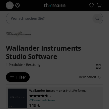
Suche 
Wallander Instruments
Studio Software
Beratung
1
Produkte
·
Filter
Beliebtheit
Wallander Instruments
NotePerformer
9
Download-Lizenz
119
€