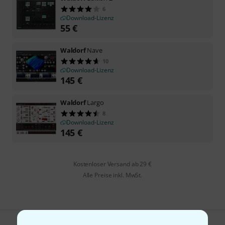
6
Download-Lizenz
55
€
Waldorf
Nave
10
Download-Lizenz
145
€
Waldorf
Largo
8
Download-Lizenz
145
€
Kostenloser Versand ab 29 €
Alle Preise inkl. MwSt.