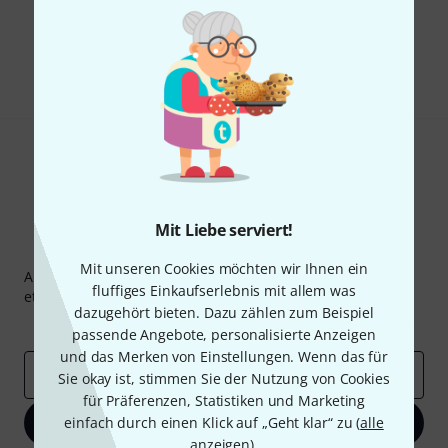
Gefällt Ihnen, was Sie sehen?
Teilen
Hilfe & Feedback
Mit Liebe serviert!
Thomann Newsletter
Mit unseren Cookies möchten wir Ihnen ein
Abonniere den Thomann Newsletter und gewinne mit
fluffiges Einkaufserlebnis mit allem was
etwas Glück einen von
50 Gutscheinen
über jeweils
50€
!
dazugehört bieten. Dazu zählen zum Beispiel
Inspirierende Beiträge
Deals
Thomann Insights
passende Angebote, personalisierte Anzeigen
und das Merken von Einstellungen. Wenn das für
E-Mail-Adresse
*
Sie okay ist, stimmen Sie der Nutzung von Cookies
für Präferenzen, Statistiken und Marketing
einfach durch einen Klick auf „Geht klar“ zu (
Jetzt anmelden
alle
anzeigen
).