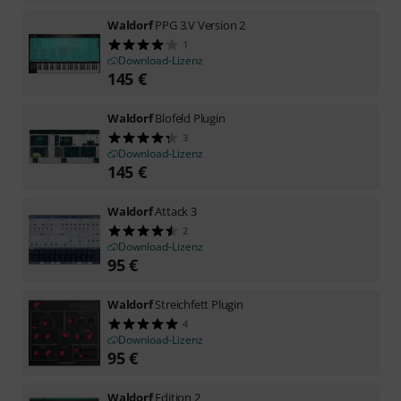
Waldorf
PPG 3.V Version 2
1
Download-Lizenz
145
€
Waldorf
Blofeld Plugin
3
Download-Lizenz
145
€
Waldorf
Attack 3
2
Download-Lizenz
95
€
Waldorf
Streichfett Plugin
4
Download-Lizenz
95
€
Waldorf
Edition 2