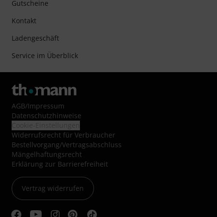
Gutscheine
Kontakt
Ladengeschäft
Service im Überblick
AGB
/
Impressum
Datenschutzhinweise
Cookie-Einstellungen
Widerrufsrecht für Verbraucher
Bestellvorgang/Vertragsabschluss
Mängelhaftungsrecht
Erklärung zur Barrierefreiheit
Vertrag widerrufen