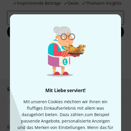
Inspirierende Beiträge
Deals
Thomann Insights
E-Mail-Adresse
*
Jetzt anmelden
Mit Klick auf „Jetzt anmelden“ stimmen Sie dem Erhalt von E-Mail-
Werbung und einer Messung des E-Mail-Nutzungsverhaltens zu. Die
Abmeldung ist jederzeit möglich. Weitere Informationen finden Sie in
unseren
Datenschutzhinweisen
.
* Pflichtfeld
Sicher einkaufen & bezahlen
Mit Liebe serviert!
Mit unseren Cookies möchten wir Ihnen ein
fluffiges Einkaufserlebnis mit allem was
dazugehört bieten. Dazu zählen zum Beispiel
passende Angebote, personalisierte Anzeigen
Bezahlen Sie vertraulich und sicher per Nachnahme,
und das Merken von Einstellungen. Wenn das für