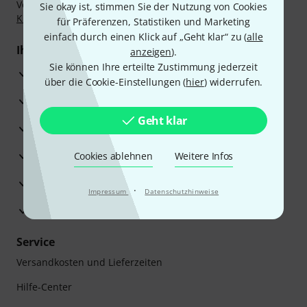
Vorkasse, PayPal, Amazon Pay,
Klarna Sofort bezahlen
,
Sie okay ist, stimmen Sie der Nutzung von Cookies
Klarna Ratenzahlung
oder Kreditkarte.
für Präferenzen, Statistiken und Marketing
einfach durch einen Klick auf „Geht klar“ zu (
alle
Ihre Vorteile
anzeigen
).
Sie können Ihre erteilte Zustimmung jederzeit
3 Jahre Thomann Garantie
über die Cookie-Einstellungen (
hier
) widerrufen.
30 Tage Money-Back-Garantie
Geht klar
Reparaturservice
Beratung durch Fachexperten
Cookies ablehnen
Weitere Infos
Zufriedenheitsgarantie
·
Impressum
Datenschutzhinweise
Europas größtes Versandlager
Service
Versandkosten und Lieferzeiten
Hilfe-Center