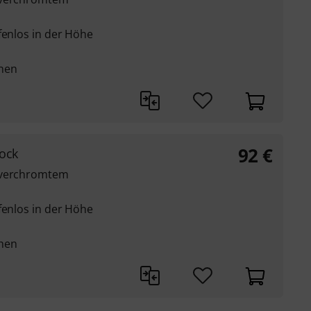
fenlos in der Höhe
chen
92
€
tock
s verchromtem
fenlos in der Höhe
chen