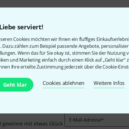
Kostenloser Versand ab 2
Alle Preise inkl. MwSt.
Liebe serviert!
seren Cookies möchten wir Ihnen ein fluffiges Einkaufserlebn
n. Dazu zählen zum Beispiel passende Angebote, personalisie
Gefällt Ihnen, was Sie sehen?
llungen. Wenn das für Sie okay ist, stimmen Sie der Nutzung 
tiken und Marketing einfach durch einen Klick auf „Geht klar“ z
nnen Ihre erteilte Zustimmung jederzeit über die Cookie-Einst
Teilen
Hilfe & Feedback
Cookies ablehnen
Weitere Infos
Geht klar
E-Mail-Adresse
*
 gewinne mit etwas Glück