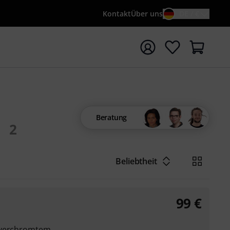
Kontakt
Über uns
DE / €
e mit Suchwort {searchTerm} starten
Beratung
2
Beliebtheit
99
€
s verchromtem