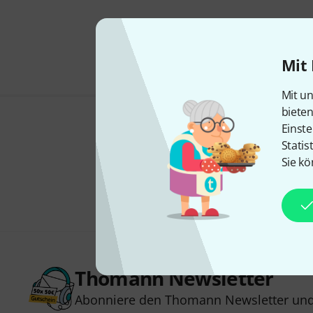
Mit 
Mit un
biete
Einste
Statis
Sie kö
Thomann Newsletter
Abonniere den Thomann Newsletter und