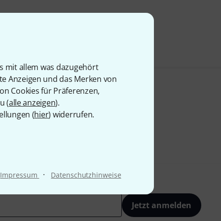
9 €
is mit allem was dazugehört
rte Anzeigen und das Merken von
von Cookies für Präferenzen,
u (
alle anzeigen
).
ellungen (
hier
) widerrufen.
·
Impressum
Datenschutzhinweise
Jetzt anmelden