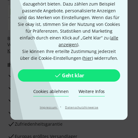
dazugehört bieten. Dazu zählen zum Beispiel
passende Angebote, personalisierte Anzeigen
und das Merken von Einstellungen. Wenn das für
Sie okay ist, stimmen Sie der Nutzung von Cookies
für Präferenzen, Statistiken und Marketing
einfach durch einen Klick auf „Geht klar“ zu (
alle
Bezahlen Sie vertraulich und sicher per Nachnahme,
Vorkasse, PayPal, Amazon Pay,
anzeigen
Klarna Sofort bezahlen
).
,
Klarna Ratenzahlung
oder Kreditkarte.
Sie können Ihre erteilte Zustimmung jederzeit
über die Cookie-Einstellungen (
hier
) widerrufen.
Ihre Vorteile
3 Jahre Thomann Garantie
Geht klar
30 Tage Money-Back-Garantie
Cookies ablehnen
Weitere Infos
Reparaturservice
·
Impressum
Datenschutzhinweise
Beratung durch Fachexperten
Zufriedenheitsgarantie
Europas größtes Versandlager