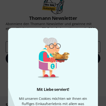
Thomann Newsletter
Abonniere den Thomann Newsletter und gewinne mit
etwas Glück einen von
50 Gutscheinen
über jeweils
50€
!
Inspirierende Beiträge
Deals
Thomann Insights
E-Mail-Adresse
*
Jetzt anmelden
Mit Klick auf „Jetzt anmelden“ stimmen Sie dem Erhalt von E-Mail-
Werbung und einer Messung des E-Mail-Nutzungsverhaltens zu. Die
Abmeldung ist jederzeit möglich. Weitere Informationen finden Sie in
unseren
Datenschutzhinweisen
.
* Pflichtfeld
Mit Liebe serviert!
Mit unseren Cookies möchten wir Ihnen ein
fluffiges Einkaufserlebnis mit allem was
Sicher einkaufen & bezahlen