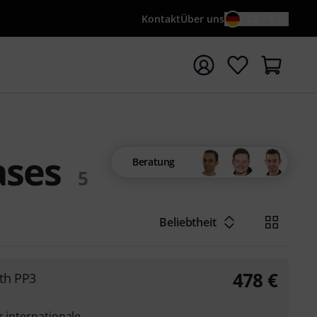
Kontakt
Über uns
DE / €
e mit Suchwort {searchTerm} starten
ases
Beratung
5
Beliebtheit
478
€
th PP3
r internationale