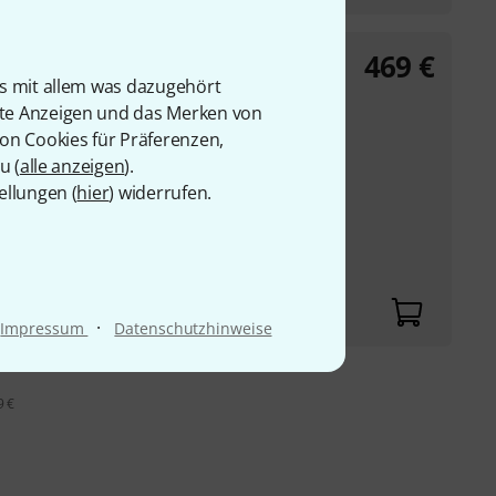
469
€
ith PP3
is mit allem was dazugehört
rte Anzeigen und das Merken von
r internationale
von Cookies für Präferenzen,
u (
alle anzeigen
).
e verbinden Pedal
ellungen (
hier
) widerrufen.
 bis zu 16 isolierte
 internationalen
·
Impressum
Datenschutzhinweise
9 €