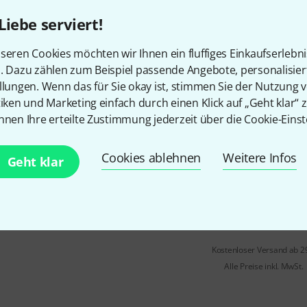
Liebe serviert!
Voodoo Lab
Dingbat Small EX w
seren Cookies möchten wir Ihnen ein fluffiges Einkaufserlebn
4
n. Dazu zählen zum Beispiel passende Angebote, personalisie
leichtes Hochstrom-Netzteil fü
llungen. Wenn das für Sie okay ist, stimmen Sie der Nutzung 
Spannungen
tiken und Marketing einfach durch einen Klick auf „Geht klar“ z
X-LINK-Erweiterungsanschlüss
nnen Ihre erteilte Zustimmung jederzeit über die Cookie-Einst
Power X4- und X8-Einheiten, um
Ausgänge hinzuzufügen
Cookies ablehnen
Weitere Infos
Geht klar
100 - 240 V AC-Betrieb für den
Einsatz
In 1–2 Wochen lieferbar
Kostenloser Versand ab 2
Alle Preise inkl. MwSt.