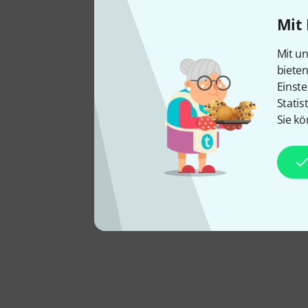
Mit 
Mit un
biete
Einste
Statis
Sie kö