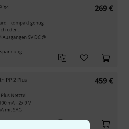
269
€
P X4
oard - kompakt genug
h oder ...
t 4 Ausgängen 9V DC @
tzspannung
459
€
h PP 2 Plus
Plus Netzteil
100 mA - 2x 9 V
A mit SAG