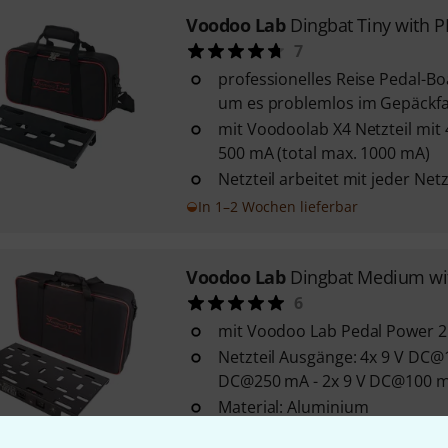
Voodoo Lab
Dingbat Tiny with P
7
professionelles Reise Pedal-B
um es problemlos im Gepäckfac
mit Voodoolab X4 Netzteil mi
500 mA (total max. 1000 mA)
Netzteil arbeitet mit jeder Ne
In 1–2 Wochen lieferbar
Voodoo Lab
Dingbat Medium wit
6
mit Voodoo Lab Pedal Power 2 
Netzteil Ausgänge: 4x 9 V DC@
DC@250 mA - 2x 9 V DC@100 m
Material: Aluminium
Sofort lieferbar