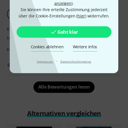
anzeigen
).
Sie können Ihre erteilte Zustimmung jederzeit
Hoher Lernfaktor :)
E
über die Cookie-Einstellungen (
hier
) widerrufen.
EstherSchadt 13.08.2023
Kompetenz
Geht klar
Lernfaktor
Cookies ablehnen
Weitere Infos
Für Anfänger absolut empfehlenswert!
·
Impressum
Datenschutzhinweise
0
0
BEWERTUNG MELDEN
Alle Bewertungen lesen
Alternativen vergleichen