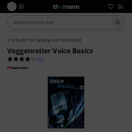
Suche 
Schulen für Gesang und Stimmbild
Voggenreiter Voice Basics
4.2 von 5 Sternen aus 11 Kundenbewertungen
(
11
)