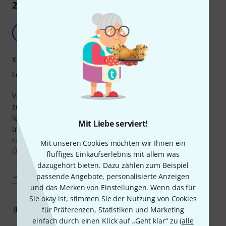
2
Rezensionen
Bestens geeignet für Anfänger des Singens
F
Frank401 30.11.2012
Kompetenz
Lernfaktor
Voice Basics beschreibt sehr gut verständlich die Schritte
zum Trainieren der Stimme. Auch Sänger, die keine Noten
lesen können, haben eine gute Möglichkeit ihre Stimme zu
Mit Liebe serviert!
trainieren, indem Sie zu den Beispielen der CD singen, die
richtig gute Tonleiter-, Dreiklang- und andere
Mit unseren Cookies möchten wir Ihnen ein
Übungstonfolgen auf aufsteigenden Tonarten am Klavier
fluffiges Einkaufserlebnis mit allem was
vorspielt (quasi wie ein Gesangslehrer
dazugehört bieten. Dazu zählen zum Beispiel
passende Angebote, personalisierte Anzeigen
Mehr anzeigen
und das Merken von Einstellungen. Wenn das für
Sie okay ist, stimmen Sie der Nutzung von Cookies
4
2
für Präferenzen, Statistiken und Marketing
BEWERTUNG MELDEN
einfach durch einen Klick auf „Geht klar“ zu (
alle