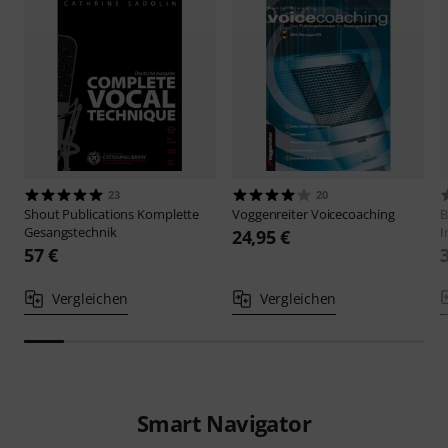
23
20
Shout Publications
Komplette
Voggenreiter
Voicecoaching
B
Gesangstechnik
I
24,95 €
57 €
Vergleichen
Vergleichen
Smart Navigator