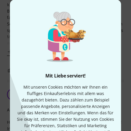
Ich habe mir dieses Songbook gekauft, als ich mit der
Bluesharpschule von D. Kropp zur Hälfte durch war. Da
fand ich es noch zu schwierig. Nun (im letzten Fünftel der
Schule) ist es genau die richtige Fortführung und wird mich
spieltechnisch sicher noch einige Monate begleiten. Kleines
Manko: Es ist ziemlich fest gebunden; eine Spiralbindung
wäre praktischer. Aber mit
Mehr anzeigen
2
0
BEWERTUNG MELDEN
Mit Liebe serviert!
Mit unseren Cookies möchten wir Ihnen ein
Voggenreiter Blues Harp Book
fluffiges Einkaufserlebnis mit allem was
JM
Joachim M. 31.10.2009
dazugehört bieten. Dazu zählen zum Beispiel
passende Angebote, personalisierte Anzeigen
Arrangement
und das Merken von Einstellungen. Wenn das für
Sie okay ist, stimmen Sie der Nutzung von Cookies
Hallo Ich habe mir vor kurzer Zeit dieses Songbook gekauft!
für Präferenzen, Statistiken und Marketing
Im Songbook ist vieles ausführlich erklärt! Was besonders