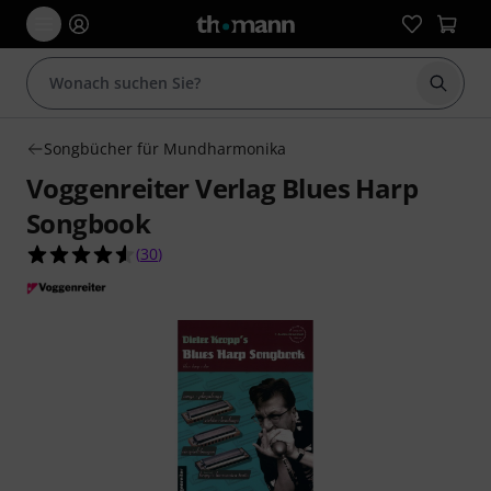
Suche 
Songbücher für Mundharmonika
Voggenreiter Verlag Blues Harp
Songbook
4.6 von 5 Sternen aus 30 Kundenbewertungen
(
30
)