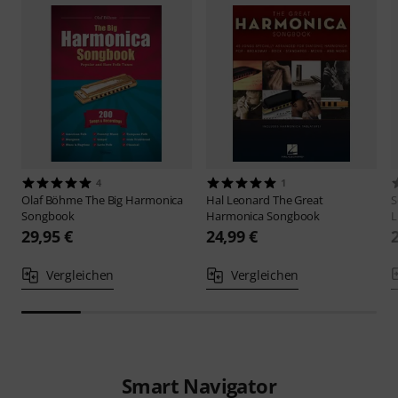
4
1
Olaf Böhme
The Big Harmonica
Hal Leonard
The Great
S
Songbook
Harmonica Songbook
L
29,95 €
24,99 €
Vergleichen
Vergleichen
Smart Navigator