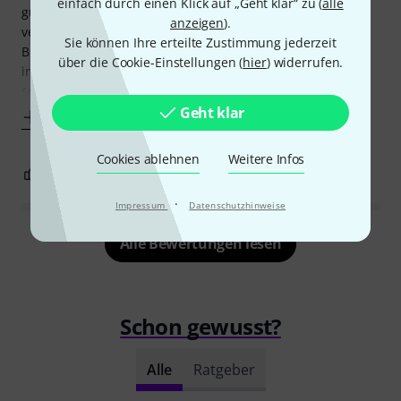
einfach durch einen Klick auf „Geht klar“ zu (
alle
gut ist das vieles anhand diverser Bilder nochmals
anzeigen
).
veranschaulicht wird! Vom spielen her würde ich dieses
Sie können Ihre erteilte Zustimmung jederzeit
Buch von leicht biss mittel schwierig einstufen, wobei man
über die Cookie-Einstellungen (
hier
) widerrufen.
im bending schon etwas geübt sein sollte! Was mich nicht
so begeistert ist, dass mein
Geht klar
Mehr anzeigen
Cookies ablehnen
Weitere Infos
1
0
BEWERTUNG MELDEN
·
Impressum
Datenschutzhinweise
Alle Bewertungen lesen
Schon gewusst?
Alle
Ratgeber