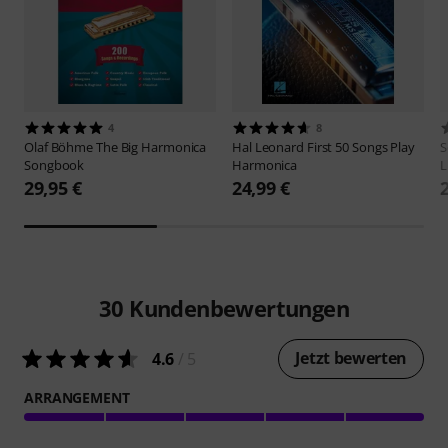
4
8
Olaf Böhme
The Big Harmonica
Hal Leonard
First 50 Songs Play
S
Songbook
Harmonica
L
29,95 €
24,99 €
30
Kundenbewertungen
Jetzt bewerten
4.6
/ 5
ARRANGEMENT