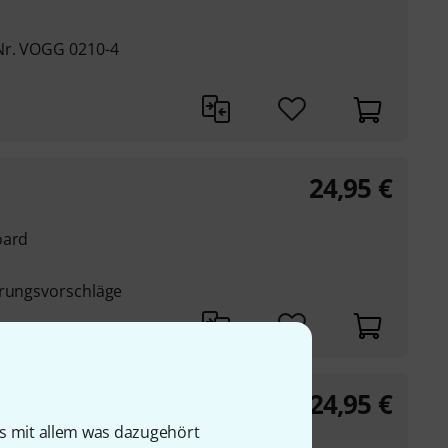
Nr. VOGG 0210-4
24,95
€
oard
erungsvorschläge
24,95
€
is mit allem was dazugehört