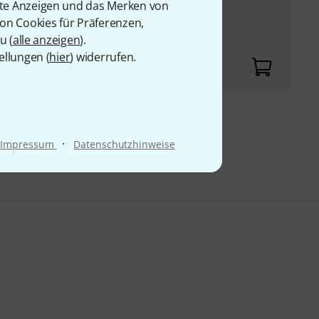
oard
rte Anzeigen und das Merken von
von Cookies für Präferenzen,
u (
alle anzeigen
).
s
ellungen (
hier
) widerrufen.
9 €
·
Impressum
Datenschutzhinweise