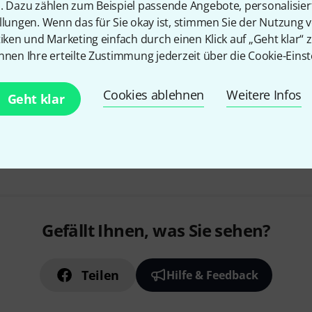
100 Songs arrangiert für Keyb
n. Dazu zählen zum Beispiel passende Angebote, personalisie
llungen. Wenn das für Sie okay ist, stimmen Sie der Nutzung 
mit Texten und Akkorden
tiken und Marketing einfach durch einen Klick auf „Geht klar“ z
mit Fingersätzen und Spieltipp
nnen Ihre erteilte Zustimmung jederzeit über die Cookie-Einst
Sofort lieferbar
Cookies ablehnen
Weitere Infos
Geht klar
Kostenloser Versand ab 2
Alle Preise inkl. MwSt.
Gefällt Ihnen, was Sie sehen?
Teilen
Hilfe & Feedback