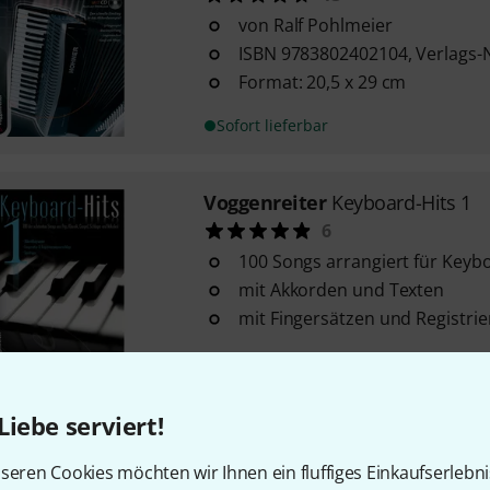
von Ralf Pohlmeier
ISBN 9783802402104, Verlags-
Format: 20,5 x 29 cm
Sofort lieferbar
Voggenreiter
Keyboard-Hits 1
6
100 Songs arrangiert für Keyb
mit Akkorden und Texten
mit Fingersätzen und Registri
Sofort lieferbar
Liebe serviert!
Voggenreiter
Keyboard-Hits 2
7
seren Cookies möchten wir Ihnen ein fluffiges Einkaufserlebn