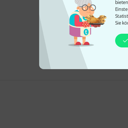
biete
Einste
Statis
Sie kö