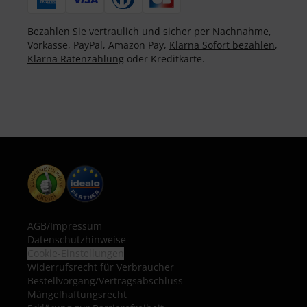
Bezahlen Sie vertraulich und sicher per Nachnahme,
Vorkasse, PayPal, Amazon Pay,
Klarna Sofort bezahlen
,
Klarna Ratenzahlung
oder Kreditkarte.
AGB
/
Impressum
Datenschutzhinweise
Cookie-Einstellungen
Widerrufsrecht für Verbraucher
Bestellvorgang/Vertragsabschluss
Mängelhaftungsrecht