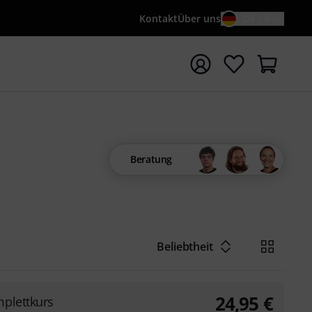
Kontakt
Über uns
DE / €
e mit Suchwort {searchTerm} starten
Beratung
Beliebtheit
24,95
€
plettkurs