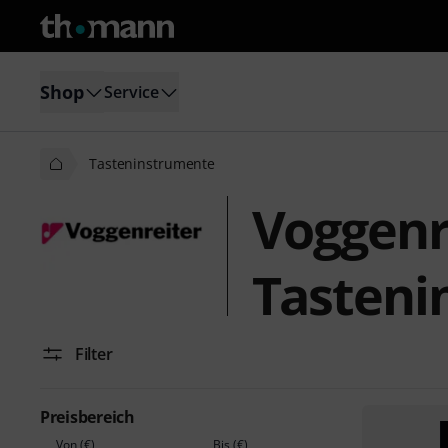
Shop
Service
Tasteninstrumente
Voggenr
Tasteni
Filter
Preisbereich
Von (€)
Bis (€)