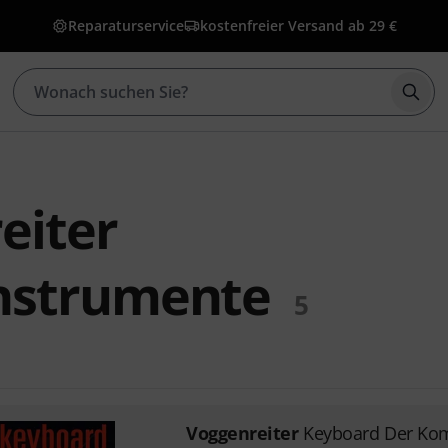
Reparaturservice
kostenfreier Versand ab 29 €
Such
eiter
nstrumente
5
Voggenreiter
Keyboard Der Kom