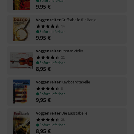
Sofort lieferbar
9,95
€
Voggenreiter
Grifftabelle für Banjo
14
Sofort lieferbar
9,95
€
Voggenreiter
Poster Violin
22
Sofort lieferbar
8,95
€
Voggenreiter
Keyboardtabelle
8
Sofort lieferbar
9,95
€
Voggenreiter
Die Basstabelle
28
Sofort lieferbar
8,95
€