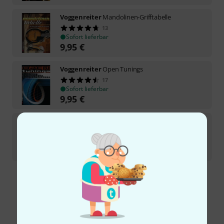
Voggenreiter
Mandolinen-Grifftabelle
13
Sofort lieferbar
9,95
€
Voggenreiter
Open Tunings
17
Sofort lieferbar
9,95
€
Voggenreiter
Git-Grifftabelle Linkshänder
6
Sofort lieferbar
9,95
€
Kostenloser Versand ab 29 €
Alle Preise inkl. MwSt.