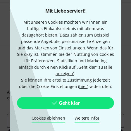
Mit Liebe serviert!
Gefällt Ihnen, was Sie sehen?
Mit unseren Cookies möchten wir Ihnen ein
Teilen
fluffiges Einkaufserlebnis mit allem was
Hilfe & Feedback
dazugehört bieten. Dazu zählen zum Beispiel
passende Angebote, personalisierte Anzeigen
und das Merken von Einstellungen. Wenn das für
Sie okay ist, stimmen Sie der Nutzung von Cookies
für Präferenzen, Statistiken und Marketing
einfach durch einen Klick auf „Geht klar“ zu (
alle
anzeigen
).
Sie können Ihre erteilte Zustimmung jederzeit
Thomann Newsletter
über die Cookie-Einstellungen (
hier
) widerrufen.
Abonniere den Thomann Newsletter und gewinne mit
etwas Glück einen von
50 Gutscheinen
über jeweils
50€
!
Geht klar
Inspirierende Beiträge
Deals
Thomann Insights
Cookies ablehnen
Weitere Infos
E-Mail-Adresse
*