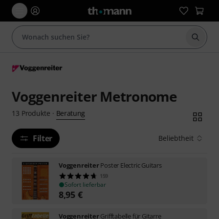
Suche 
Voggenreiter Metronome
Beratung
13
Produkte
·
Filter
Beliebtheit
Voggenreiter
Poster Electric Guitars
159
Sofort lieferbar
8,95
€
Voggenreiter
Grifftabelle für Gitarre