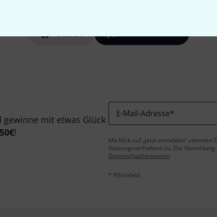
Gefällt Ihnen, was Sie sehen?
Teilen
Hilfe & Feedback
E-Mail-Adresse
*
 gewinne mit etwas Glück
50€
!
Mit Klick auf „Jetzt anmelden“ stimmen
Nutzungsverhaltens zu. Die Abmeldung is
Datenschutzhinweisen
.
* Pflichtfeld