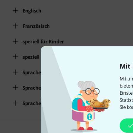
Englisch
Französisch
speziell für Kinder
speziell für Kinder
Mit 
Sprache Deutsch
Mit un
biete
Sprache Englisch
Einste
Statis
Sprache Französisch
Sie kö