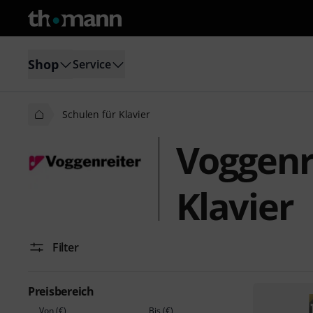
Shop
Service
Schulen für Klavier
Voggenr
Klavier
Filter
Preisbereich
Von (€)
Bis (€)