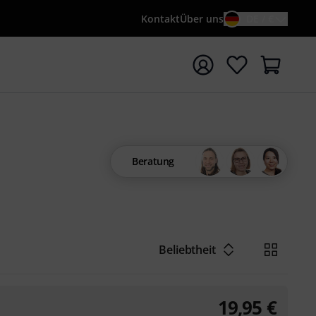
Kontakt
Über uns
DE / €
e mit Suchwort {searchTerm} starten
Beratung
Beliebtheit
19,95
€