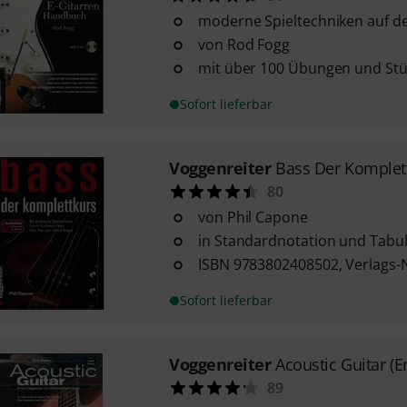
moderne Spieltechniken auf de
von Rod Fogg
mit über 100 Übungen und St
Sofort lieferbar
Voggenreiter
Bass Der Komplet
80
von Phil Capone
in Standardnotation und Tabu
ISBN 9783802408502, Verlags-
Sofort lieferbar
Voggenreiter
Acoustic Guitar (E
89