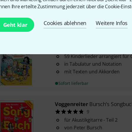
ohne Noten
nnen Ihre erteilte Zustimmung jederzeit über die Cookie-Einst
in Tabulatur
Sofort lieferbar
Cookies ablehnen
Weitere Infos
Geht klar
Voggenreiter
Kinderliederbuch
5
59 Kinderlieder arrangiert für
in Tabulatur und Notation
mit Texten und Akkorden
Sofort lieferbar
Voggenreiter
Bursch's Songbuch
9
für Akustikgitarre - Teil 2
von Peter Bursch