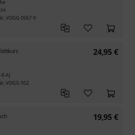
ehe
cht
Nr. VOGG 0567-9
24,95
€
lettkurs
-E-A)
Nr. VOGG 952
19,95
€
uch