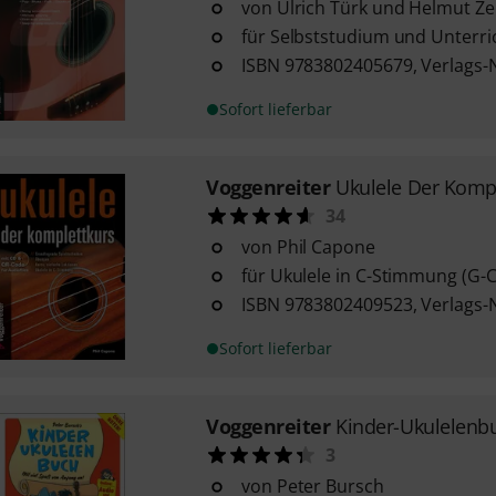
von Ulrich Türk und Helmut Z
für Selbststudium und Unterri
ISBN 9783802405679, Verlags-
Sofort lieferbar
Voggenreiter
Ukulele Der Komp
34
von Phil Capone
für Ukulele in C-Stimmung (G-C
ISBN 9783802409523, Verlags-
Sofort lieferbar
Voggenreiter
Kinder-Ukulelenb
3
von Peter Bursch