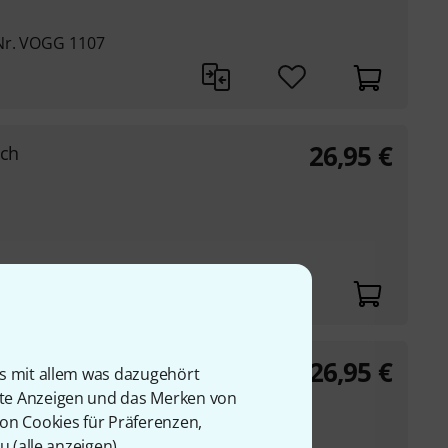
Nr. VOGG 1107
26,95
€
uch
26,95
€
k Gitarre
is mit allem was dazugehört
rte Anzeigen und das Merken von
von Cookies für Präferenzen,
u (
alle anzeigen
).