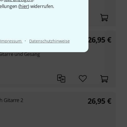
ellungen (
hier
) widerrufen.
26,95
€
·
Impressum
Datenschutzhinweise
 Gitarre und Gesang
26,95
€
 Gitarre 2