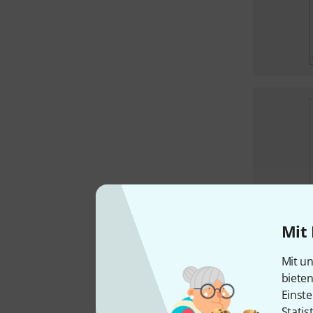
Mit 
Mit un
biete
Einste
Statis