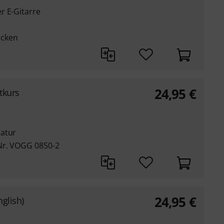
r E-Gitarre
ücken
24,95
€
tkurs
latur
Nr. VOGG 0850-2
24,95
€
nglish)