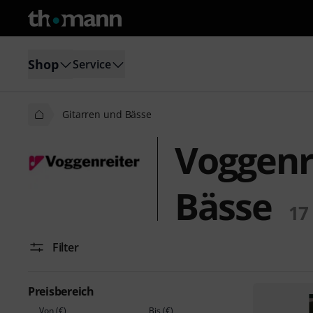
Shop
Service
Gitarren und Bässe
Voggenr
Bässe
17
Filter
Preisbereich
Von (€)
Bis (€)