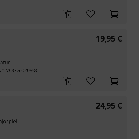
19,95
€
latur
Nr. VOGG 0209-8
24,95
€
njospiel