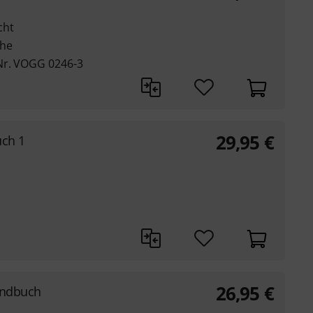
cht
ehe
Nr. VOGG 0246-3
29,95
€
uch 1
26,95
€
andbuch