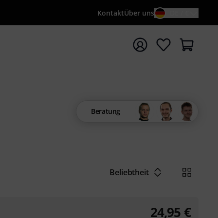
Kontakt
Über uns
DE / €
e mit Suchwort {searchTerm} starten
Beratung
Beliebtheit
24,95
€