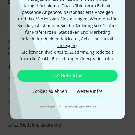
Sicher einkaufen & bezahlen
dazugehört bieten. Dazu zählen zum Beispiel
passende Angebote, personalisierte Anzeigen
und das Merken von Einstellungen. Wenn das für
Sie okay ist, stimmen Sie der Nutzung von Cookies
für Präferenzen, Statistiken und Marketing
einfach durch einen Klick auf „Geht klar“ zu (
alle
Bezahlen Sie vertraulich und sicher per Nachnahme,
anzeigen
).
Vorkasse, PayPal, Amazon Pay,
Klarna Sofort bezahlen
,
Sie können Ihre erteilte Zustimmung jederzeit
Klarna Ratenzahlung
oder Kreditkarte.
über die Cookie-Einstellungen (
hier
) widerrufen.
Ihre Vorteile
Geht klar
3 Jahre Thomann Garantie
30 Tage Money-Back-Garantie
Cookies ablehnen
Weitere Infos
Reparaturservice
·
Impressum
Datenschutzhinweise
Beratung durch Fachexperten
Zufriedenheitsgarantie