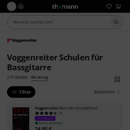
Suche 
Voggenreiter Schulen für
Bassgitarre
Beratung
2
Produkte
·
Filter
Beliebtheit
Voggenreiter
Bass Der Komplettkurs
80
TOP-SELLER
Sofort lieferbar
24,95
€