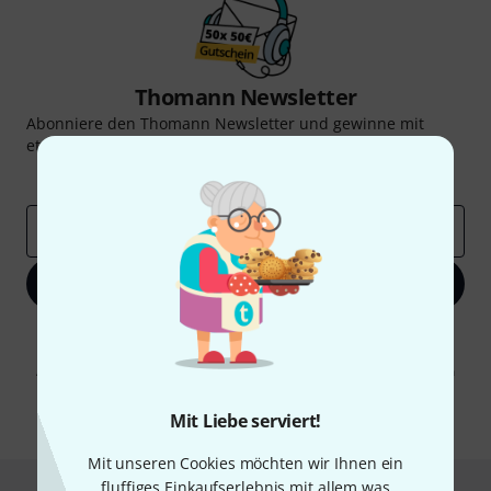
Thomann Newsletter
Abonniere den Thomann Newsletter und gewinne mit
etwas Glück einen von
50 Gutscheinen
über jeweils
50€
!
Inspirierende Beiträge
Deals
Thomann Insights
E-Mail-Adresse
*
Jetzt anmelden
Mit Klick auf „Jetzt anmelden“ stimmen Sie dem Erhalt von E-Mail-
Werbung und einer Messung des E-Mail-Nutzungsverhaltens zu. Die
Abmeldung ist jederzeit möglich. Weitere Informationen finden Sie in
unseren
Datenschutzhinweisen
.
Mit Liebe serviert!
* Pflichtfeld
Mit unseren Cookies möchten wir Ihnen ein
fluffiges Einkaufserlebnis mit allem was