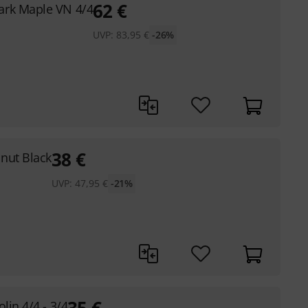
62
€
rk Maple VN 4/4
UVP:
83,95
€
-26%
38
€
nut Black
UVP:
47,95
€
-21%
lin 4/4 - 3/4