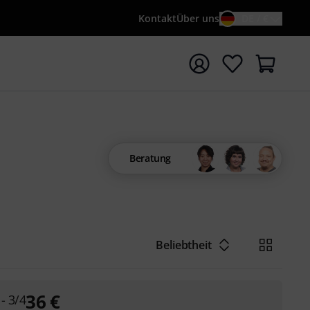
Kontakt
Über uns
DE / €
e mit Suchwort {searchTerm} starten
Beratung
Beliebtheit
36
€
 - 3/4