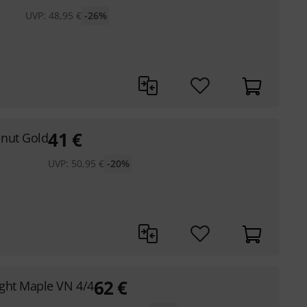
UVP:
48,95
€
-26%
41
€
lnut Gold
UVP:
50,95
€
-20%
62
€
ght Maple VN 4/4