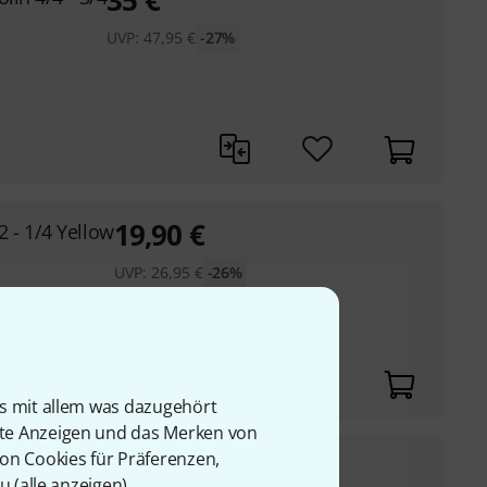
35
€
UVP:
47,95
€
-27%
19,90
€
 - 1/4 Yellow
UVP:
26,95
€
-26%
is mit allem was dazugehört
rte Anzeigen und das Merken von
von Cookies für Präferenzen,
21
€
 - 3/4 Black
u (
alle anzeigen
).