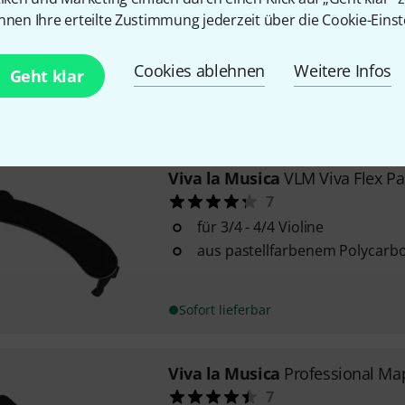
9
nnen Ihre erteilte Zustimmung jederzeit über die Cookie-Einst
für 3/4 - 4/4 Violine
aus hochflexiblem Polycarbon
Cookies ablehnen
Weitere Infos
Geht klar
mit patentiertem Verstellsyst
Sofort lieferbar
Viva la Musica
VLM Viva Flex Pa
7
für 3/4 - 4/4 Violine
aus pastellfarbenem Polycarb
Sofort lieferbar
Viva la Musica
Professional Ma
7