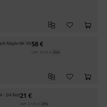
58
€
rk Maple BK VN
UVP:
76,95
€
-25%
21
€
 - 3/4 Red
UVP:
27,95
€
-25%