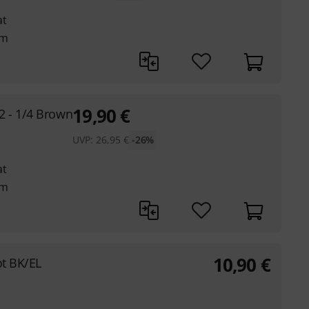
at
em
19,90
€
 - 1/4 Brown
UVP:
26,95
€
-26%
at
em
10,90
€
ot BK/EL