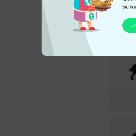
Sie kö