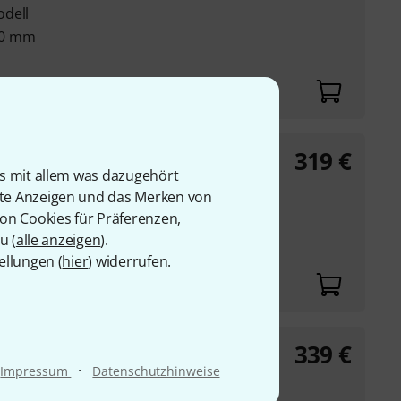
odell
90 mm
319
€
lus
is mit allem was dazugehört
rte Anzeigen und das Merken von
us
von Cookies für Präferenzen,
l
u (
alle anzeigen
).
ellungen (
hier
) widerrufen.
339
€
ve
·
Impressum
Datenschutzhinweise
end Live