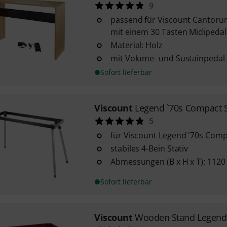
9
passend für Viscount Cantoru
mit einem 30 Tasten Midipedal
Material: Holz
mit Volume- und Sustainpedal
Sofort lieferbar
Viscount
Legend `70s Compact 
5
für Viscount Legend '70s Com
stabiles 4-Bein Stativ
Abmessungen (B x H x T): 1120
Sofort lieferbar
Viscount
Wooden Stand Legend 