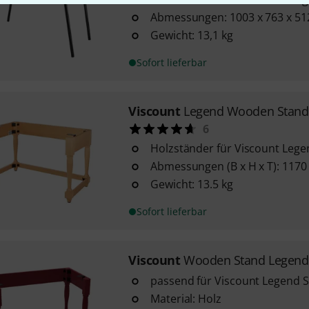
Abmessungen: 1003 x 763 x 5
Gewicht: 13,1 kg
Sofort lieferbar
Viscount
Legend Wooden Stand
6
Holzständer für Viscount Lege
Abmessungen (B x H x T): 1170
Gewicht: 13.5 kg
Sofort lieferbar
Viscount
Wooden Stand Legend 
passend für Viscount Legend So
Material: Holz