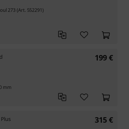
ul 273 (Art. 552291)
199
€
nd
70 mm
315
€
 Plus