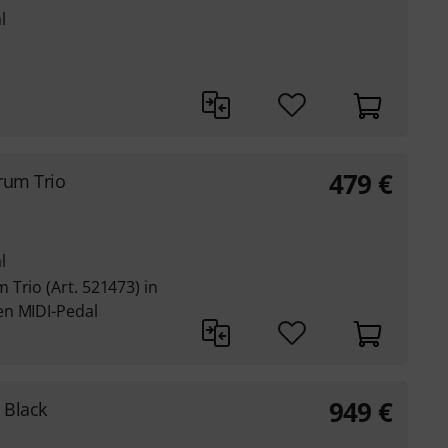
l
479
€
rum Trio
l
Trio (Art. 521473) in
en MIDI-Pedal
949
€
 Black