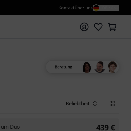
Kontakt
Über uns
DE / €
e mit Suchwort {searchTerm} starten
Beratung
Beliebtheit
439
€
orum Duo