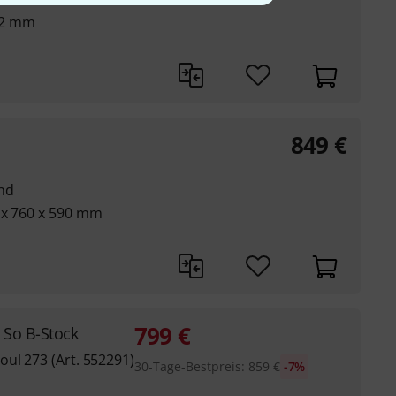
12 mm
849
€
nd
 x 760 x 590 mm
799
€
So B-Stock
ul 273 (Art. 552291)
30-Tage-Bestpreis
:
859
€
-7%