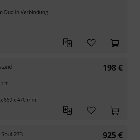
m Duo in Verbindung
198
€
Stand
pact
 x 660 x 470 mm
925
€
Soul 273