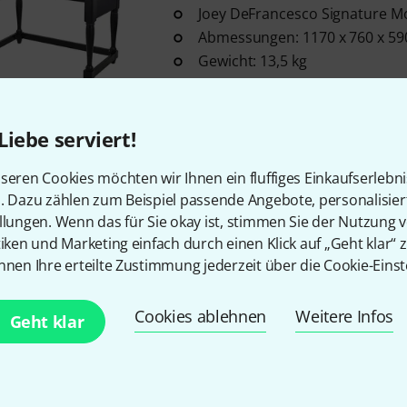
Joey DeFrancesco Signature M
Abmessungen: 1170 x 760 x 5
Gewicht: 13,5 kg
Sofort lieferbar
Liebe serviert!
Viscount
Stand Cantorum Uno P
seren Cookies möchten wir Ihnen ein fluffiges Einkaufserlebn
1
n. Dazu zählen zum Beispiel passende Angebote, personalisie
für Viscount Cantorum Uno Pl
llungen. Wenn das für Sie okay ist, stimmen Sie der Nutzung 
mit Volumen- und Sustainpeda
tiken und Marketing einfach durch einen Klick auf „Geht klar“ z
Höhe: 699 mm
nnen Ihre erteilte Zustimmung jederzeit über die Cookie-Einst
Sofort lieferbar
Cookies ablehnen
Weitere Infos
Geht klar
Viscount
Metal Stand Legend Li
1
Metallständer für Viscount Leg