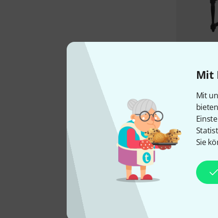
Mit 
Mit un
biete
Einste
Statis
Sie kö