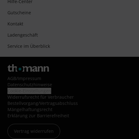
Hilfe-Center
Gutscheine
Kontakt
Ladengeschäft
Service im Überblick
AGB
/
Impressum
Datenschutzhinweise
Cookie-Einstellungen
Widerrufsrecht für Verbraucher
Bestellvorgang/Vertragsabschluss
Mängelhaftungsrecht
Erklärung zur Barrierefreiheit
Vertrag widerrufen