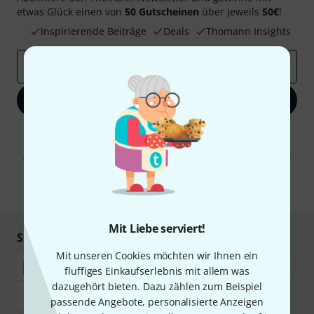
etwas Glück einen von
50 Gutscheinen
über jeweils
50€
!
Inspirierende Beiträge
Deals
Thomann Insights
E-Mail-Adresse
*
Jetzt anmelden
Mit Klick auf „Jetzt anmelden“ stimmen Sie dem Erhalt von E-Mail-
Werbung und einer Messung des E-Mail-Nutzungsverhaltens zu. Die
Abmeldung ist jederzeit möglich. Weitere Informationen finden Sie in
unseren
Datenschutzhinweisen
.
* Pflichtfeld
Mit Liebe serviert!
Sicher einkaufen & bezahlen
Mit unseren Cookies möchten wir Ihnen ein
fluffiges Einkaufserlebnis mit allem was
dazugehört bieten. Dazu zählen zum Beispiel
passende Angebote, personalisierte Anzeigen