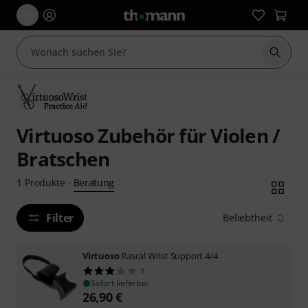
Suche 
Virtuoso Zubehör für Violen /
Bratschen
Beratung
1
Produkte
·
Filter
Beliebtheit
Virtuoso
Rascal Wrist Support 4/4
1
Sofort lieferbar
26,90
€