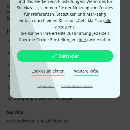
und das Merken von Einstellungen. Wenn das für
Bezahlen Sie vertraulich und sicher per Nachnahme,
Sie okay ist, stimmen Sie der Nutzung von Cookies
Vorkasse, PayPal, Amazon Pay,
Klarna Sofort bezahlen
,
für Präferenzen, Statistiken und Marketing
Klarna Ratenzahlung
oder Kreditkarte.
einfach durch einen Klick auf „Geht klar“ zu (
alle
anzeigen
).
Ihre Vorteile
Sie können Ihre erteilte Zustimmung jederzeit
über die Cookie-Einstellungen (
hier
) widerrufen.
3 Jahre Thomann Garantie
30 Tage Money-Back-Garantie
Geht klar
Reparaturservice
Cookies ablehnen
Weitere Infos
Beratung durch Fachexperten
·
Zufriedenheitsgarantie
Impressum
Datenschutzhinweise
Europas größtes Versandlager
Service
Versandkosten und Lieferzeiten