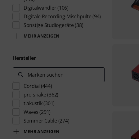
Digitalwandler
(106)
Digitale Recording-Mischpulte
(94)
Sonstige Studiogeräte
(38)
MEHR ANZEIGEN
Hersteller
Marken suchen
Cordial
(444)
pro snake
(362)
t.akustik
(301)
Waves
(291)
Sommer Cable
(274)
MEHR ANZEIGEN