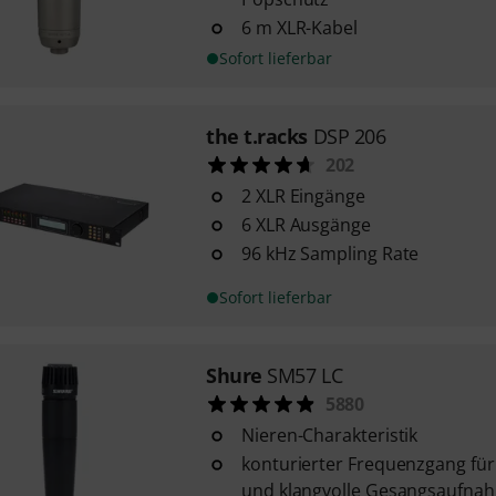
6 m XLR-Kabel
Sofort lieferbar
the t.racks
DSP 206
202
2 XLR Eingänge
6 XLR Ausgänge
96 kHz Sampling Rate
Sofort lieferbar
Shure
SM57 LC
5880
Nieren-Charakteristik
konturierter Frequenzgang für 
und klangvolle Gesangsaufna