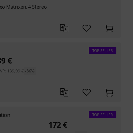
reo Matrixen, 4 Stereo
TOP-SELLER
89
€
VP:
139,99
€
-36%
ation
TOP-SELLER
172
€