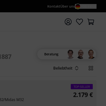
Kontakt
Über uns
DE / €
e mit Suchwort {searchTerm} starten
Beratung
1887
Beliebtheit
TOP-SELLER
2.179
€
X32/Midas M32