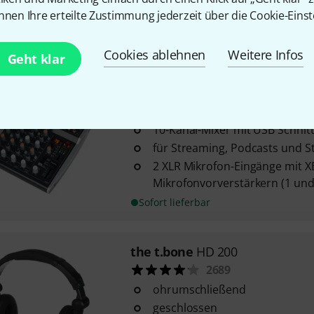
RJ45 Metallstecker mit eingeb
nnen Ihre erteilte Zustimmung jederzeit über die Cookie-Einst
2 XLR male Ausgänge
Sofort lieferbar
Cookies ablehnen
Weitere Infos
Geht klar
Behringer
Xenyx 1002SFX
52
10-Kanal-Mixer mit USB Schnitt
für Streaming, Podcasts und 
2 XLR Mikrofon-Eingänge mit 
Mikrofonvorverstärkern (1 und
Sofort lieferbar
the t.bone
HD 200
2689
ohrumschließend
geschlossen