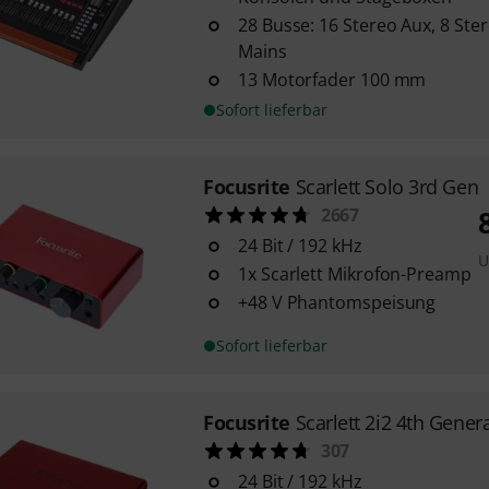
28 Busse: 16 Stereo Aux, 8 Ste
Mains
13 Motorfader 100 mm
Sofort lieferbar
Focusrite
Scarlett Solo 3rd Gen
2667
24 Bit / 192 kHz
U
1x Scarlett Mikrofon-Preamp
+48 V Phantomspeisung
Sofort lieferbar
Focusrite
Scarlett 2i2 4th Gener
307
24 Bit / 192 kHz