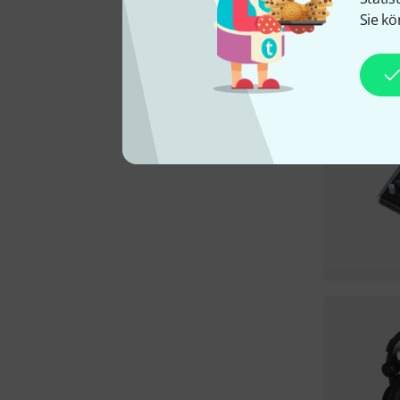
Sie kö