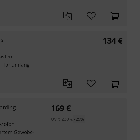
134
€
us
asten
en Tonumfang
169
€
ording
UVP:
239
€
-29%
krofon
iertem Gewebe-