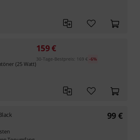
159
€
30-Tage-Bestpreis
:
169
€
-6%
htöner (25 Watt)
99
€
Black
sten
aven Tonumfang