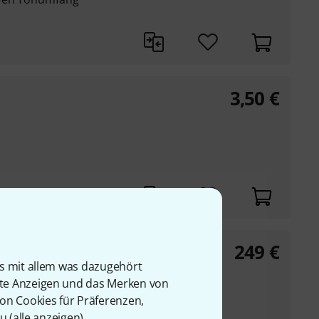
3,50
€
249
€
ter 0x2
is mit allem was dazugehört
rte Anzeigen und das Merken von
er Audio-Line-Signale
von Cookies für Präferenzen,
u (
alle anzeigen
).