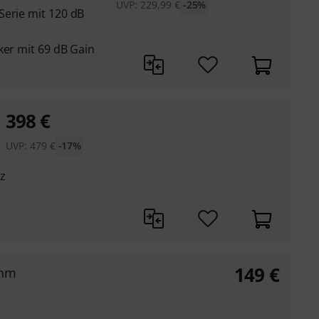
UVP:
229,99
€
-25%
Serie mit 120 dB
ker mit 69 dB Gain
398
€
UVP:
479
€
-17%
z
149
€
Ohm