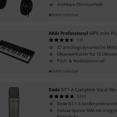
drehbare Ohrmuscheln
Sofort lieferbar
AKAI Professional
MPK mini Pl
125
37 anschlagsdynamische Minit
Oktavwahltaster für 10 Oktav
Pitch- & Modulationsrad
Sofort lieferbar
Rode
NT1-A Complete Vocal Rec
5310
Rode NT-1 A Großmembranmi
Deluxe-Spinne SM6 mit integr
Popschutz