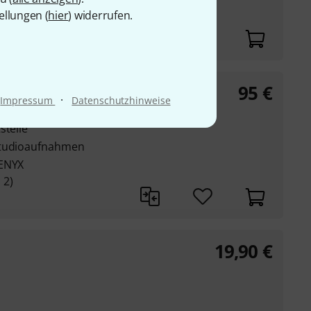
auten LEDs
ellungen (
hier
) widerrufen.
95
€
·
Impressum
Datenschutzhinweise
stelle
Studioaufnahmen
XENYX
 2)
19,90
€