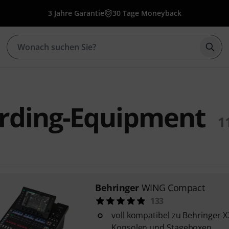
3 Jahre Garantie
30 Tage Moneyback
Such
ording-Equipment
1
Behringer
WING Compact
133
voll kompatibel zu Behringer 
Konsolen und Stageboxen