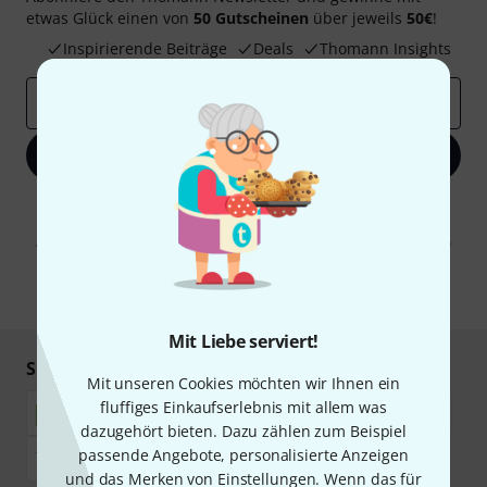
etwas Glück einen von
50 Gutscheinen
über jeweils
50€
!
Inspirierende Beiträge
Deals
Thomann Insights
E-Mail-Adresse
*
Jetzt anmelden
Mit Klick auf „Jetzt anmelden“ stimmen Sie dem Erhalt von E-Mail-
Werbung und einer Messung des E-Mail-Nutzungsverhaltens zu. Die
Abmeldung ist jederzeit möglich. Weitere Informationen finden Sie in
unseren
Datenschutzhinweisen
.
* Pflichtfeld
Mit Liebe serviert!
Sicher einkaufen & bezahlen
Mit unseren Cookies möchten wir Ihnen ein
fluffiges Einkaufserlebnis mit allem was
dazugehört bieten. Dazu zählen zum Beispiel
passende Angebote, personalisierte Anzeigen
und das Merken von Einstellungen. Wenn das für