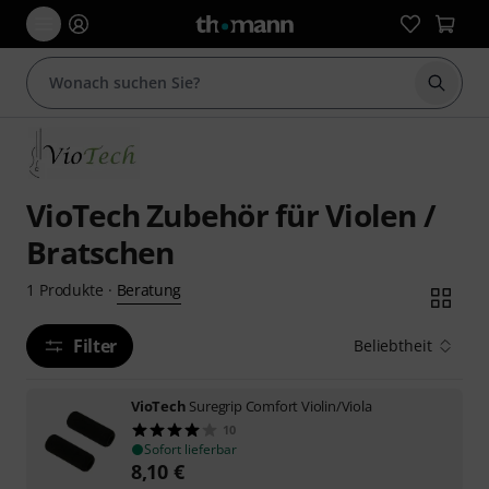
Suche 
VioTech Zubehör für Violen /
Bratschen
Beratung
1
Produkte
·
Filter
Beliebtheit
VioTech
Suregrip Comfort Violin/Viola
10
Sofort lieferbar
8,10
€