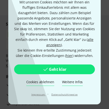
Mit unseren Cookies möchten wir Ihnen ein
fluffiges Einkaufserlebnis mit allem was
* Pflichtfeld
dazugehört bieten. Dazu zählen zum Beispiel
passende Angebote, personalisierte Anzeigen
und das Merken von Einstellungen. Wenn das für
Sicher einkaufen & bezahlen
Sie okay ist, stimmen Sie der Nutzung von Cookies
für Präferenzen, Statistiken und Marketing
einfach durch einen Klick auf „Geht klar“ zu (
alle
anzeigen
).
Sie können Ihre erteilte Zustimmung jederzeit
Bezahlen Sie vertraulich und sicher per Nachnahme,
über die Cookie-Einstellungen (
hier
) widerrufen.
Vorkasse, PayPal, Amazon Pay,
Klarna Sofort bezahlen
,
Klarna Ratenzahlung
oder Kreditkarte.
Geht klar
Ihre Vorteile
Cookies ablehnen
Weitere Infos
3 Jahre Thomann Garantie
30 Tage Money-Back-Garantie
·
Impressum
Datenschutzhinweise
Reparaturservice