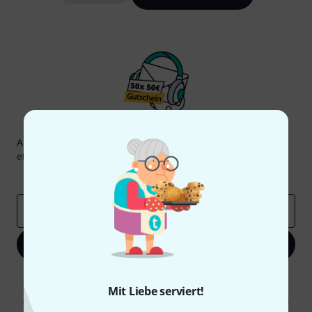
Thomann Newsletter
Abonniere den Thomann Newsletter und gewinne mit
etwas Glück einen von
50 Gutscheinen
über jeweils
50€
!
Inspirierende Beiträge
Deals
Thomann Insights
E-Mail-Adresse
*
Jetzt anmelden
Mit Klick auf „Jetzt anmelden“ stimmen Sie dem Erhalt von E-Mail-
Werbung und einer Messung des E-Mail-Nutzungsverhaltens zu. Die
Mit Liebe serviert!
Abmeldung ist jederzeit möglich. Weitere Informationen finden Sie in
unseren
Datenschutzhinweisen
.