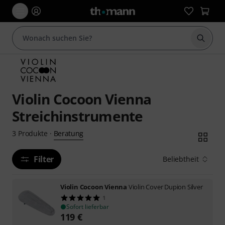
Suche 
Violin Cocoon Vienna
Streichinstrumente
Beratung
3
Produkte
·
Filter
Beliebtheit
Violin Cocoon Vienna
Violin Cover Dupion Silver
1
Sofort lieferbar
119
€