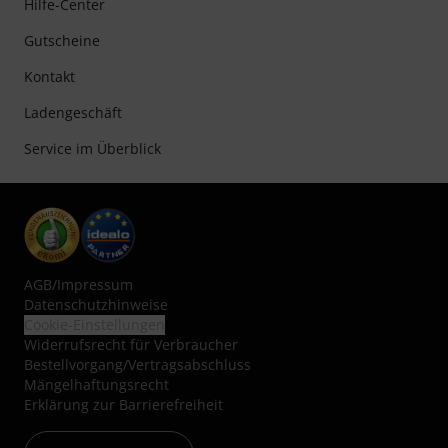
Hilfe-Center
Gutscheine
Kontakt
Ladengeschäft
Service im Überblick
AGB
/
Impressum
Datenschutzhinweise
Cookie-Einstellungen
Widerrufsrecht für Verbraucher
Bestellvorgang/Vertragsabschluss
Mängelhaftungsrecht
Erklärung zur Barrierefreiheit