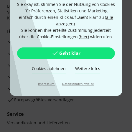
Sie okay ist, stimmen Sie der Nutzung von Cookies
Bezahlen Sie vertraulich und sicher per Nachnahme,
für Präferenzen, Statistiken und Marketing
Vorkasse, PayPal, Amazon Pay,
Klarna Sofort bezahlen
,
einfach durch einen Klick auf „Geht klar“ zu (
alle
Klarna Ratenzahlung
oder Kreditkarte.
anzeigen
).
Sie können Ihre erteilte Zustimmung jederzeit
Ihre Vorteile
über die Cookie-Einstellungen (
hier
) widerrufen.
3 Jahre Thomann Garantie
30 Tage Money-Back-Garantie
Geht klar
Reparaturservice
Cookies ablehnen
Weitere Infos
Beratung durch Fachexperten
·
Impressum
Datenschutzhinweise
Zufriedenheitsgarantie
Europas größtes Versandlager
Service
Versandkosten und Lieferzeiten