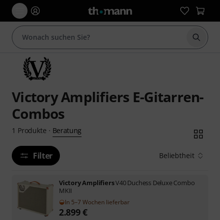
Suche 
Victory Amplifiers E-Gitarren-
Combos
Beratung
1
Produkte
·
Filter
Beliebtheit
Victory Amplifiers
V40 Duchess Deluxe Combo
MKII
In 5–7 Wochen lieferbar
2.899
€