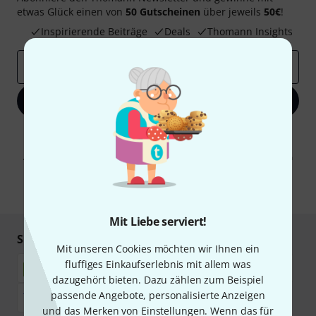
etwas Glück einen von
50 Gutscheinen
über jeweils
50€
!
Inspirierende Beiträge
Deals
Thomann Insights
E-Mail-Adresse
*
Jetzt anmelden
Mit Klick auf „Jetzt anmelden“ stimmen Sie dem Erhalt von E-Mail-
Werbung und einer Messung des E-Mail-Nutzungsverhaltens zu. Die
Abmeldung ist jederzeit möglich. Weitere Informationen finden Sie in
unseren
Datenschutzhinweisen
.
* Pflichtfeld
Mit Liebe serviert!
Sicher einkaufen & bezahlen
Mit unseren Cookies möchten wir Ihnen ein
fluffiges Einkaufserlebnis mit allem was
dazugehört bieten. Dazu zählen zum Beispiel
passende Angebote, personalisierte Anzeigen
und das Merken von Einstellungen. Wenn das für