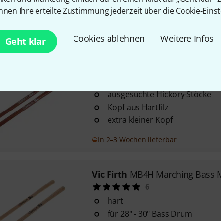
Stiel aus Aluminium
nnen Ihre erteilte Zustimmung jederzeit über die Cookie-Einst
runde Filzkugel
Sofort lieferbar
Cookies ablehnen
Weitere Infos
Geht klar
Vic Firth
MB0H Marching Bass M
2
ausgesuchte Hickory-Stöcke
Kopf aus Hartfilz
extra kleiner Kopf
In 2–3 Wochen lieferbar
Vic Firth
MB4H Marching Bass M
6
hart
für 28" - 30" Bass Drum