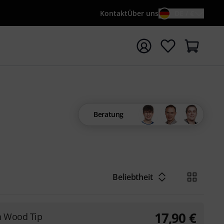
Kontakt
Über uns
DE / €
e mit Suchwort {searchTerm} starten
Beratung
Beliebtheit
17,90
€
n Wood Tip