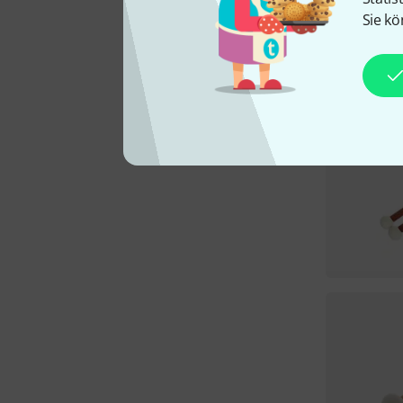
Sie kö