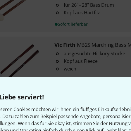
für 26" - 28" Bass Drum
Kopf aus Hartfilz
Sofort lieferbar
Vic Firth
MB2S Marching Bass M
ausgesuchte Hickory-Stöcke
Kopf aus Fleece
weich
Sofort lieferbar
Liebe serviert!
35
Vic Firth
MT2A Corpsmaster
seren Cookies möchten wir Ihnen ein fluffiges Einkaufserlebn
1
n. Dazu zählen zum Beispiel passende Angebote, personalisie
UVP
llungen. Wenn das für Sie okay ist, stimmen Sie der Nutzung 
Multi-Tenor Modell
tiken und Marketing einfach durch einen Klick auf „Geht klar“ z