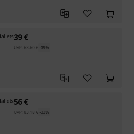
39
€
allets
UVP:
63,60
€
-39%
56
€
allets
UVP:
83,18
€
-33%