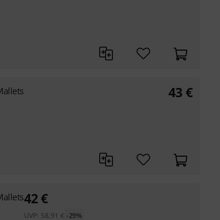
43
€
allets
42
€
allets
UVP:
58,91
€
-29%