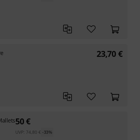
23,70
€
re
50
€
allets
UVP:
74,80
€
-33%