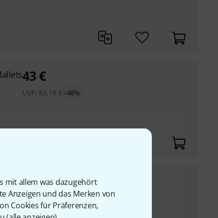
43
€
allets
UVP:
83,18
€
-48%
€
is mit allem was dazugehört
rte Anzeigen und das Merken von
:
87,50
€
-60%
von Cookies für Präferenzen,
u (
alle anzeigen
).