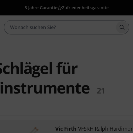
3 Jahre Garantie
Zufriedenheitsgarantie
Such
Schlägel für
instrumente
21
Vic Firth
VFSRH Ralph Hardimo