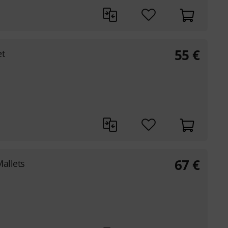
55
€
t
67
€
allets