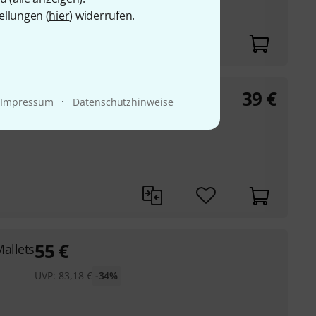
ellungen (
hier
) widerrufen.
39
€
allets
·
Impressum
Datenschutzhinweise
55
€
allets
UVP:
83,18
€
-34%