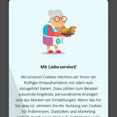
Sofort lieferbar
65
€
Vic Firth
M302 Anders Astrand Mallets
In 6–8 Wochen lieferbar
67
€
Vic Firth
M300 Anders Astrand Mallets
Sofort lieferbar
65
€
Mit Liebe serviert!
-20%
UVP:
81,50
€
Mit unseren Cookies möchten wir Ihnen ein
Vic Firth
M263 Marimba Mallets
fluffiges Einkaufserlebnis mit allem was
dazugehört bieten. Dazu zählen zum Beispiel
Sofort lieferbar
passende Angebote, personalisierte Anzeigen
52
€
und das Merken von Einstellungen. Wenn das für
Sie okay ist, stimmen Sie der Nutzung von Cookies
Vic Firth
M70 Corpsmaster Marimba Beater
für Präferenzen, Statistiken und Marketing
Sofort lieferbar