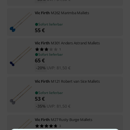
Vic Firth
M262 Marimba Mallets
Sofort lieferbar
55
€
Vic Firth
M301 Anders Astrand Mallets
1
Sofort lieferbar
65
€
-20%
UVP:
81,50
€
Vic Firth
M121 Robert van Sice Mallets
Sofort lieferbar
53
€
-35%
UVP:
81,50
€
Vic Firth
M27 Rusty Burge Mallets
3