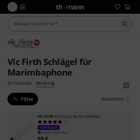
Suche 
Vic Firth Schlägel für
Marimbaphone
Beratung
59
Produkte
·
Filter
Beliebtheit
Vic Firth
M25 Gary Burton Mallets
31
TOP-SELLER
Sofort lieferbar
59
€