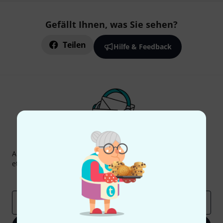
Gefällt Ihnen, was Sie sehen?
Teilen
Hilfe & Feedback
Thomann Newsletter
Abonniere den Thomann Newsletter und gewinne mit
etwas Glück einen von
50 Gutscheinen
über jeweils
50€
!
Inspirierende Beiträge
Deals
Thomann Insights
E-Mail-Adresse
*