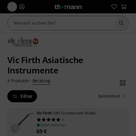
Suche 
Vic Firth Asiatische
Instrumente
Beratung
4
Produkte
·
Filter
Beliebtheit
Vic Firth
GB1 Soundpower Mallet
5
Sofort lieferbar
69
€