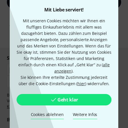
Jetzt anmelden
Mit Liebe serviert!
Mit Klick auf „Jetzt anmelden“ stimmen Sie dem Erhalt von E-Mail-
Werbung und einer Messung des E-Mail-Nutzungsverhaltens zu. Die
Mit unseren Cookies möchten wir Ihnen ein
Abmeldung ist jederzeit möglich. Weitere Informationen finden Sie in
fluffiges Einkaufserlebnis mit allem was
unseren
Datenschutzhinweisen
.
dazugehört bieten. Dazu zählen zum Beispiel
* Pflichtfeld
passende Angebote, personalisierte Anzeigen
und das Merken von Einstellungen. Wenn das für
Sie okay ist, stimmen Sie der Nutzung von Cookies
Sicher einkaufen & bezahlen
für Präferenzen, Statistiken und Marketing
einfach durch einen Klick auf „Geht klar“ zu (
alle
anzeigen
).
Sie können Ihre erteilte Zustimmung jederzeit
über die Cookie-Einstellungen (
hier
) widerrufen.
Bezahlen Sie vertraulich und sicher per Nachnahme,
Geht klar
Vorkasse, PayPal, Amazon Pay,
Klarna Sofort bezahlen
,
Klarna Ratenzahlung
oder Kreditkarte.
Cookies ablehnen
Weitere Infos
Ihre Vorteile