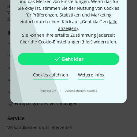
und das Merken von Einstellungen. Wenn das für
Bezahlen Sie vertraulich und sicher per Nachnahme,
Sie okay ist, stimmen Sie der Nutzung von Cookies
Vorkasse, PayPal, Amazon Pay,
Klarna Sofort bezahlen
,
für Präferenzen, Statistiken und Marketing
Klarna Ratenzahlung
oder Kreditkarte.
einfach durch einen Klick auf „Geht klar“ zu (
alle
anzeigen
).
Ihre Vorteile
Sie können Ihre erteilte Zustimmung jederzeit
über die Cookie-Einstellungen (
hier
) widerrufen.
3 Jahre Thomann Garantie
30 Tage Money-Back-Garantie
Geht klar
Reparaturservice
Cookies ablehnen
Weitere Infos
Beratung durch Fachexperten
·
Zufriedenheitsgarantie
Impressum
Datenschutzhinweise
Europas größtes Versandlager
Service
Versandkosten und Lieferzeiten