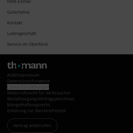
Hilfe-Center
Gutscheine
Kontakt
Ladengeschäft
Service im Überblick
AGB
/
Impressum
Datenschutzhinweise
Cookie-Einstellungen
Widerrufsrecht für Verbraucher
Bestellvorgang/Vertragsabschluss
Mängelhaftungsrecht
Erklärung zur Barrierefreiheit
Vertrag widerrufen