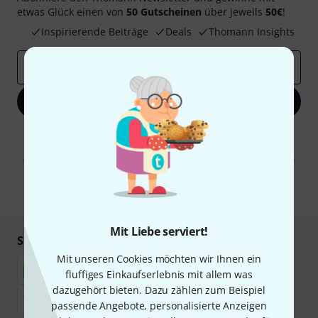
etwas Glück einen von
50 Gutscheinen
über jeweils
50€
!
Inspirierende Beiträge
Deals
Thomann Insights
E-Mail-Adresse
*
Jetzt anmelden
Mit Klick auf „Jetzt anmelden“ stimmen Sie dem Erhalt von E-Mail-
Werbung und einer Messung des E-Mail-Nutzungsverhaltens zu. Die
Abmeldung ist jederzeit möglich. Weitere Informationen finden Sie in
unseren
Datenschutzhinweisen
.
* Pflichtfeld
Mit Liebe serviert!
Sicher einkaufen & bezahlen
Mit unseren Cookies möchten wir Ihnen ein
fluffiges Einkaufserlebnis mit allem was
dazugehört bieten. Dazu zählen zum Beispiel
passende Angebote, personalisierte Anzeigen