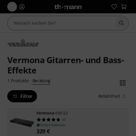
Suche 
Vermona Gitarren- und Bass-
Effekte
Beratung
1
Produkte
·
Filter
Beliebtheit
Vermona
VSR 3.2
30
Sofort lieferbar
329
€